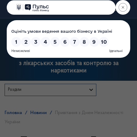
Пошук
Державна служба України
з лікарських засобів та контролю за
наркотиками
Розділи
Головна
/
Новини
/
Привітання з Днем Незалежності
України