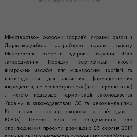
Опубліковано 29.08.2019 о 14:45
Міністерством охорони здоров’я України разом з
Держлікслужбою розроблено проект наказу
Міністерства охорони здоров’я України «Про
затвердження Порядку сертифікації якості
лікарських засобів для міжнародної торгівлі та
підтвердження для активних фармацевтичних
інгредієнтів, що експортуються» (далі – проект акта)
з метою подальшої гармонізації законодавства
України із законодавством ЄС та рекомендаціями
Всесвітньої організації охорони здоров’я (далі –
ВООЗ). Проект акта та повідомлення про
оприлюднення проекту розміщено 23 серпня 2019
року на сайті Міністерства охорони здоров’я України