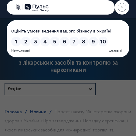
Пошук
Державна служба України
з лікарських засобів та контролю за
наркотиками
Розділи
Головна
/
Новини
/
Проект наказу Міністерства охорони
здоров’я України «Про затвердження Порядку сертифікації
якості лікарських засобів для міжнародної торгівлі та