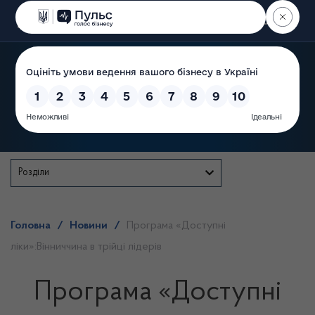
Пошук
Державна служба
Розділи
Головна
/
Новини
/
Прoгрaма «Дoступнi
лiки»:Вiнниччинa в трiйцi лiдeрiв
Прoгрaма «Дoступнi