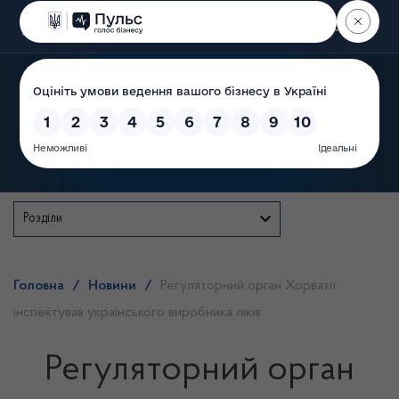
Пошук
Державна служба
Розділи
Головна
/
Новини
/
Регуляторний орган Хорватії
інспектував українського виробника ліків
Регуляторний орган