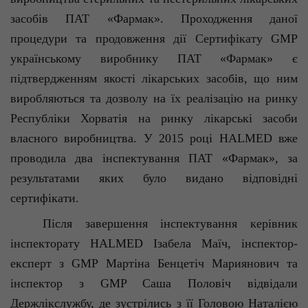
засобів ПАТ «
Фармак
». Проходження даної
процедури та продовження дії Сертифікату GMP
українському виробнику ПАТ «
Фармак
» є
підтвердженням якості лікарських засобів, що ним
виробляються та дозволу на їх реалізацію на ринку
Республіки Хорватія на ринку лікарські засоби
власного виробництва. У 2015 році HALMED вже
проводила два інспектування ПАТ «
Фармак
», за
результатами яких було видано відповідні
сертифікати.
Після завершення інспектування керівник
інспекторату HALMED
Ізабела
Маїч
, інспектор-
експерт з GMP Мартіна
Бенцетіч
Мариянович
та
інспектор з GMP Саша
Половіч
відвідали
Держлікслужбу
, де зустрілись з її Головою Наталією