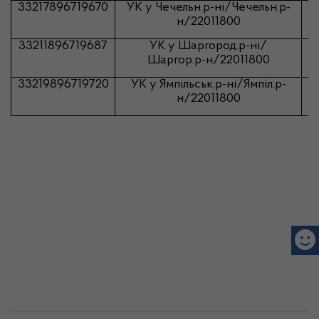
33217896719670
УК у
Чечельн.р-ні
/
Чечельн.р-
н
/22011800
33211896719687
УК у
Шаргород.р-ні
/
Шаргор.р-н
/22011800
33219896719720
УК у
Ямпільськ.р-ні
/
Ямпiл.р-
н
/22011800