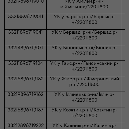
33219896719010
УК у
Хмільн.р-ні
/
м.Хмільник
/22011800
33218896719011
УК у
Барськ.р-ні
/
Барськ.р-
н
/22011800
33211896719041
УК у
Бершад
.
р-ні
/
Бершад.р-
н
/22011800
33214896719071
УК у
Вінницьк.р-ні
/
Вінниц.р-
н
/22011800
33211896719104
УК у
Гайс.р-н
/Гайсинський р-
н/22011800
33216896719132
УК у
Жмер.р-н
/Жмеринський
р-н/22011800
33219896719162
УК у
Іллінецьк.р-ні
/
Iллiн.р-
н
/22011800
33216896719187
УК у
Козятин.р-ні
/
Козятин.р-
н
/22011800
33212896719222
УК у
Калинів.р-ні
/
Калинiв.р-