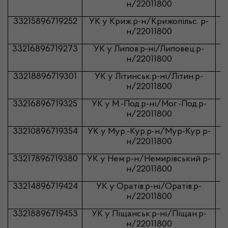
н
/22011800
33215896719252
УК у
Криж.р-н
/
Крижопiльс
. р-
н/22011800
33216896719273
УК у
Липов.р-ні
/
Липовец.р-
н
/22011800
33218896719301
УК у
Літинськ.р-ні
/
Лiтин.р-
н
/22011800
33216896719325
УК у
М.-Под.р-ні
/
Мог.-Под.р-
н
/22011800
33210896719354
УК у
Мур.-Кур.р-н
/
Мур-Кур
р-
н/22011800
33217896719380
УК у
Нем.р-н
/
Немирiвський
р-
н/22011800
33214896719424
УК у
Оратів.р-ні
/
Оратiв.р-
н
/22011800
33218896719453
УК у
Піщанськ.р-ні
/
Пiщан.р-
н
/22011800