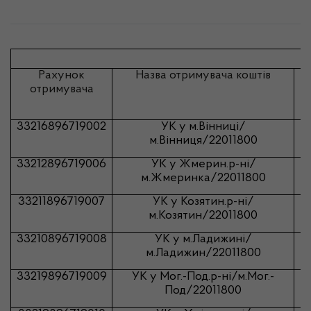
Рахунок
Назва отримувача коштів
отримувача
33216896719002
УК у
м.Вінниці
/
м.Вінниця
/22011800
33212896719006
УК у
Жмерин.р-ні
/
м.Жмеринка
/22011800
33211896719007
УК у
Козятин.р-ні
/
м.Козятин
/22011800
33210896719008
УК у
м.Ладижині
/
м.Ладижин
/22011800
33219896719009
УК у
Мог.-Под.р-ні
/
м.Мог.-
Под
/22011800