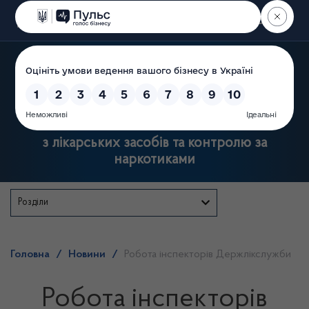
Пошук
Державна служба України
з лікарських засобів та контролю за
наркотиками
Розділи
Головна
/
Новини
/
Робота інспекторів Держлікслужби
Робота інспекторів