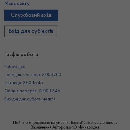
Мапа сайту
Службовий вхід
Вхід для суб’єктів
Графік роботи
Робочі дні:
понеділок-четвер: 8.00-17.00
п’ятниця: 8.00-15.45
Обідня перерва: 12.00-12.45
Вихідні дні: субота, неділя
Цей твір ліцензовано на умовах
Ліцензії Creative Commons
Зазначення Авторства 4.0 Міжнародна