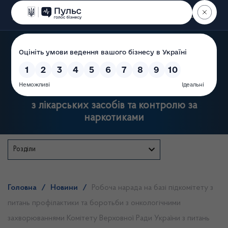
Пошук
Державна служба України
з лікарських засобів та контролю за
наркотиками
Розділи
Головна
/
Новини
/
Робоча нарада на базі підкомітету з
питань профілактики та боротьби з онкологічними
захворюваннями Комітету Верховної Ради України з питань