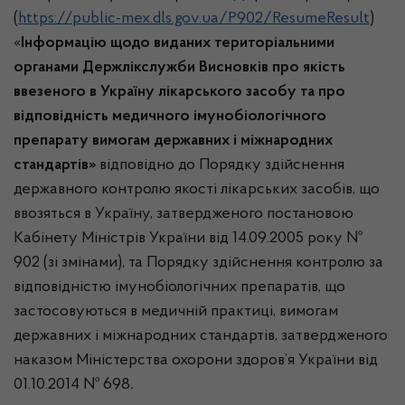
(
https://public-mex.dls.gov.ua/P902/ResumeResult
)
«
Інформацію щодо виданих територіальними
органами Держлікслужби Висновків про якість
ввезеного в Україну лікарського засобу та про
відповідність медичного імунобіологічного
препарату вимогам державних і міжнародних
стандартів»
відповідно до Порядку здійснення
державного контролю якості лікарських засобів, що
ввозяться в Україну, затвердженого постановою
Кабінету Міністрів України від 14.09.2005 року №
902 (зі змінами), та Порядку здійснення контролю за
відповідністю імунобіологічних препаратів, що
застосовуються в медичній практиці, вимогам
державних і міжнародних стандартів, затвердженого
наказом Міністерства охорони здоров’я України від
01.10.2014 № 698
.