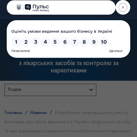
Пошук
Державна служба України
з лікарських засобів та контролю за
наркотиками
Розділи
Головна
/
Новини
/
Розроблено і впроваджено реєстр
Висновків про якість ввезеного в Україну лікарського засобу
та про відповідність медичного імунобіологічного препарату