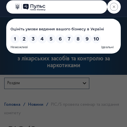
Пошук
Державна служба України
з лікарських засобів та контролю за
наркотиками
Розділи
Головна
/
Новини
/
РIC/S провела семінар та засідання
комітету