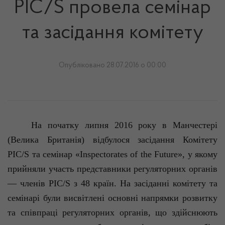
РIC/S провела семінар
та засідання комітету
Опубліковано 28.07.2016 о 00:00
На початку липня 2016 року в Манчестері
(Велика Британія) відбулося засідання Комітету
РIC/S та семінар «
Inspectorates
of
the
Future
», у якому
прийняли участь представники регуляторних органів
— членів РIC/S з 48 країн. На засіданні комітету та
семінарі були висвітлені основні напрямки розвитку
та співпраці регуляторних органів, що здійснюють