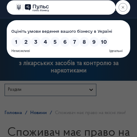
Пошук
Державна служба України
з лікарських засобів та контролю за
наркотиками
Розділи
Головна
/
Новини
/
Споживач має право на якісні ліки!
Споживач має право на