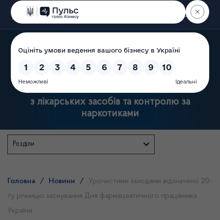
Пошук
Державна служба України
з лікарських засобів та контролю за
наркотиками
Розділи
Головна
/
Новини
/
Урочистими заходами відзначено 20-
ту річницю заснування Дня фармацевтичного працівника
України