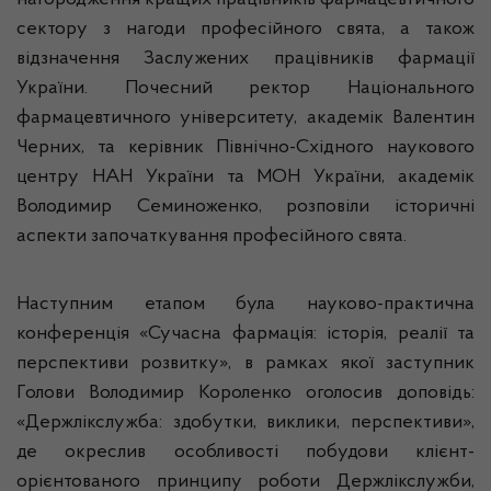
нагородження кращих працівників фармацевтичного
сектору з нагоди професійного свята, а також
відзначення Заслужених працівників фармації
України. Почесний ректор Національного
фармацевтичного університету, академік Валентин
Черних, та керівник Північно-Східного наукового
центру НАН України та МОН України, академік
Володимир Семиноженко, розповіли історичні
аспекти започаткування професійного свята.
Наступним етапом була науково-практична
конференція «Сучасна фармація: історія, реалії та
перспективи розвитку», в рамках якої заступник
Голови Володимир Короленко оголосив доповідь:
«Держлікслужба: здобутки, виклики, перспективи»,
де окреслив особливості побудови клієнт-
орієнтованого принципу роботи Держлікслужби,