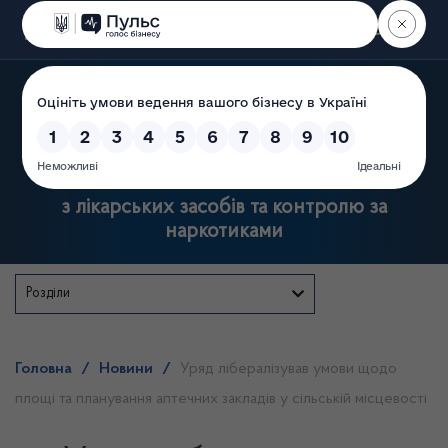
Пошук
Державна служба України
з лікарських засобів та контролю за
наркотиками
Розділи
Головна
/
Новини
/
Уряд лібералізував умови щодо
площі та планування аптечних закладів у сільській місцевості