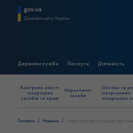
gov.ua
Державні сайти України
Держлікслужба
Послуги
Діяльність
Контроль якості
Оптова та ро
Наркотичні
лікарських
лікарськими 
засоби
засобів та крові
лікарських з
Головна
/
Новини
/
Уряд прийняв постанову про еле