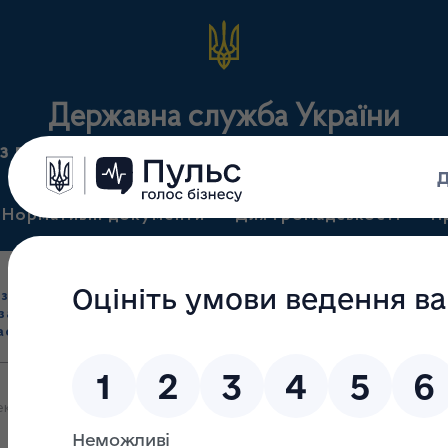
Державна служба України
з лікарських засобів та контролю за наркотикам
Нормативні документи
Для громадськості
П
Ліцензування
здрібна торгівля
Державний
виробництва лікарс
засобами, імпорт
нагляд
засобів, крові т
асобів (крім АФІ)
(контроль)
сертифікація
ктронну інформаційну систему обліку канабісу