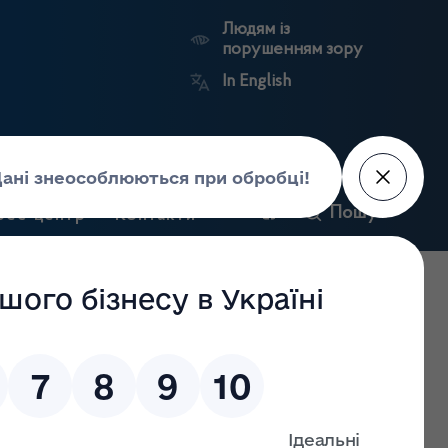
Людям із
порушенням зору
In English
и
Пошук
рес-центр
Контакти
Антикорупційний
ьких
Ринковий
Державні
портал
а
нагляд
реєстри
Держлікслужби