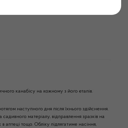
формаційну систему
ного канабісу на кожному з його етапів.
отягом наступного дня після їхнього здійснення.
 садивного матеріалу, відправлення зразків на
 в аптеці тощо. Обліку підлягатиме насіння,