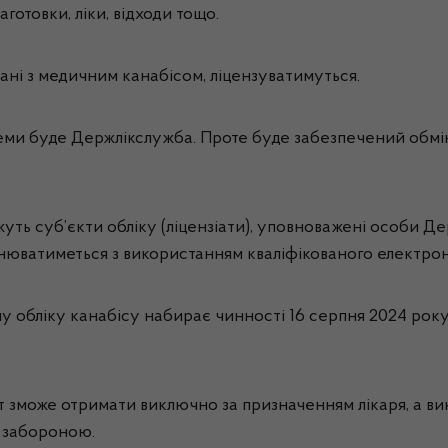
готовки, ліки, відходи тощо.
язані з медичним канабісом, ліцензуватимуться.
теми буде Держлікслужба. Проте буде забезпечений обм
ть суб’єкти обліку (ліцензіати), уповноважені особи Де
нюватиметься з використанням кваліфікованого електрон
обліку канабісу набирає чинності 16 серпня 2024 року.
т зможе отримати виключно за призначенням лікаря, а в
д забороною.