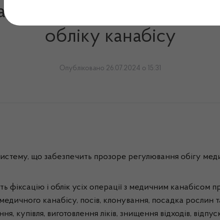
анову про електронну ін
обліку канабісу
Опубліковано 26.07.2024 о 15:31
истему, що забезпечить прозоре регулювання обігу медич
фіксацію і облік усіх операції з медичним канабісом пр
едичного канабісу, посів, клонування, посадка рослин та
, купівля, виготовлення ліків, знищення відходів, відпуск