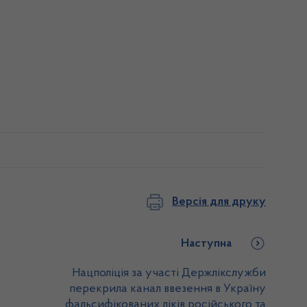
Версія для друку
Наступна
Нацполіція за участі Держлікслужби
перекрила канал ввезення в Україну
фальсифікованих ліків російського та