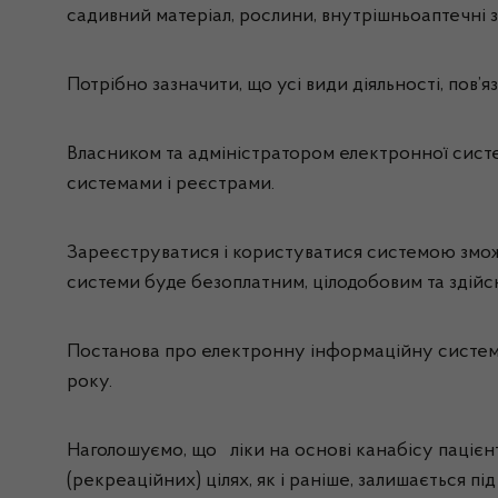
садивний матеріал, рослини, внутрішньоаптечні за
Потрібно зазначити, що усі види діяльності, пов’
Власником та адміністратором електронної сис
системами і реєстрами.
Зареєструватися і користуватися системою зможу
системи буде безоплатним, цілодобовим та здійс
Постанова про електронну інформаційну систему 
року.
Наголошуємо, що ліки на основі канабісу пацієн
(рекреаційних) цілях, як і раніше, залишається пі