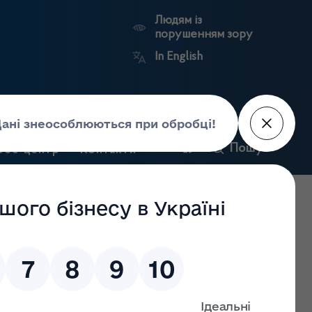
Людям із
порушенням зору
In English
и
Пошук
рес-центр
Контакти
Антикорупційний
ьких
Ринковий
Державні
портал
а
нагляд
реєстри
Держлікслужби