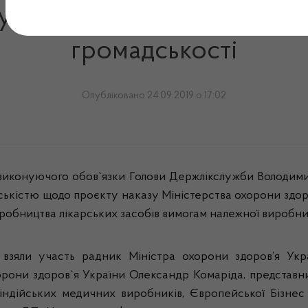
улася робоча зустріч з п
громадськості
Опубліковано 24.09.2019 о 17:02
виконуючого обов`язки Голови Держлікслужби Володими
дськістю щодо проєкту наказу Міністерства охорони здор
робництва лікарських засобів вимогам належної виробни
, взяли участь радник Міністра охорони здоров’я У
они здоров`я України Олександр Комаріда, представник
ї індійських медичних виробників, Європейської Бізнес 