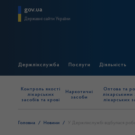
gov.ua
Державні сайти України
Держлікслужба
Послуги
Діяльність
Контроль якості
Оптова та ро
Наркотичні
лікарських
лікарськими 
засоби
засобів та крові
лікарських з
Головна
/
Новини
/
У Держлікслужбі відбулася робо