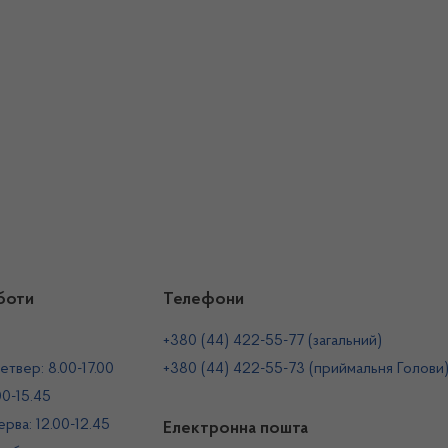
боти
Телефони
+380 (44) 422-55-77 (загальний)
етвер: 8.00-17.00
+380 (44) 422-55-73 (приймальня Голови
00-15.45
рва: 12.00-12.45
Електронна пошта