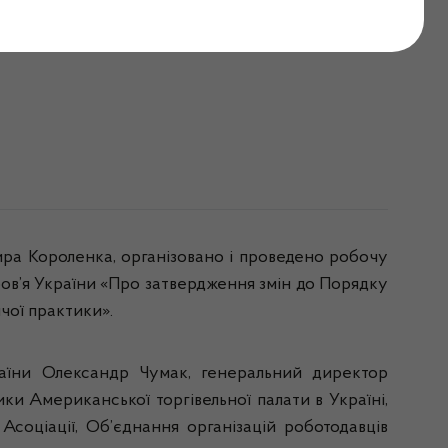
редставниками фахової
ра Короленка, організовано і проведено робочу
ов’я України «Про затвердження змін до Порядку
чої практики».
країни Олександр Чумак, генеральний директор
и Американської торгівельної палати в Україні,
Асоціації, Об’єднання організацій роботодавців