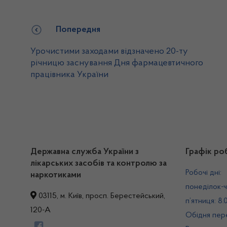
Попередня
Урочистими заходами відзначено 20-ту
річницю заснування Дня фармацевтичного
працівника України
Державна служба України з
Графік ро
лікарських засобів та контролю за
Робочі дні:
наркотиками
понеділок-ч
03115, м. Київ, просп. Берестейський,
п’ятниця: 8.
120-А
Обідня пере