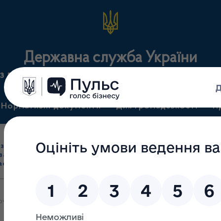
Державна служба України
з лікарських засобів та контролю за наркотикам
Нормативні документи
Для громадськості
П
Ліцензування
здрібна торгівля
Державний
виробництва лікарс
засобами, імпорт
нагляд
засобів, крові т
асобів (крім АФІ)
(контроль)
сертифікація
ча зустріч з представниками фахової громадськості