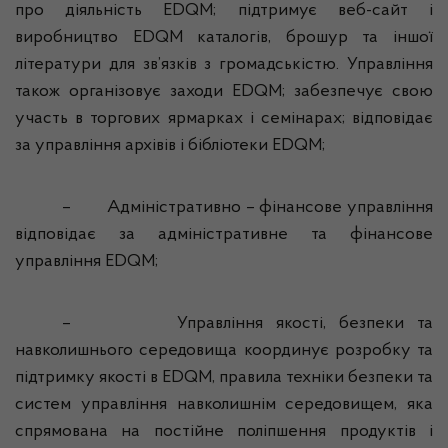
про діяльність EDQM; підтримує веб-сайт і
виробництво EDQM каталогів, брошур та іншої
літератури для зв’язків з громадськістю. Управління
також організовує заходи EDQM; забезпечує свою
участь в торгових ярмарках і семінарах; відповідає
за управління архівів і бібліотеки EDQM;
–
Адміністративно – фінансове управління
відповідає за адміністративне та фінансове
управління EDQM;
–
Управління якості, безпеки та
навколишнього середовища координує розробку та
підтримку якості в EDQM, правила техніки безпеки та
систем управління навколишнім середовищем, яка
спрямована на постійне поліпшення продуктів і