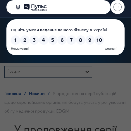
Пошук
Державна служба
Розділи
Головна
/
Новини
/
У продовження серії публікацій
щодо європейських органів, які беруть участь у регулюванні
обігу медичної продукції: EDQM
У продовження серії