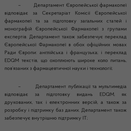
–
Департамент Європейської фармакопеї
відповідає за Секретаріат Комісії Європейської
фармакопеї та за підготовку загальних статей і
монографій Європейської Фармакопеї з групами
експертів. Департамент також забезпечує переклад
Європейської Фармакопеї в обох офіційних мовах
Ради Європи: англійська і французька; і переклад
EDQM текстів, що охоплюють широке коло питань,
пов’язаних з фармацевтичної науки і технології;
–
Департамент публікації та
мультимедіа
відповідає за підготовку видань EDQM, як
друкованих, так і електронних версій, а також за
розробку і підтримку баз даних. Департамент також
забезпечує внутрішню підтримку ІТ;