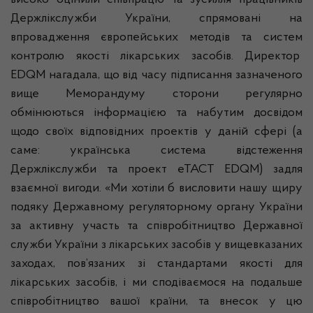
високо оцінили співпрацю та зусилля працівників
Держлікслужби
України, спрямовані на
впровадження європейських методів та систем
контролю якості лікарських засобів. Директор
EDQM нагадала, що від часу підписання зазначеного
вище Меморандуму сторони регулярно
обмінюються інформацією та набутим досвідом
щодо своїх відповідних проектів у даній сфері (а
саме: українська система відстеження
Держлікслужби
та проект
еТАСТ
EDQM) задля
взаємної вигоди. «Ми хотіли б висловити нашу щиру
подяку Державному регуляторному органу України
за активну участь та співробітництво Державної
служби України з лікарських засобів у вищевказаних
заходах, пов’язаних зі стандартами якості для
лікарських засобів, і ми сподіваємося на подальше
співробітництво вашої країни, та внесок у цю