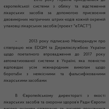
–
2013 року Україна приєдналася до
європейської системи з обліку та відстеження
лікарських засобів за допомогою присвоєння
двовимірних матричних штрих-кодів кожній окремій
упаковці лікарських засобів (проект "
еТАСТ
").
–
2013 року підписано Меморандум про
співпрацю між EDQM та
Держлікслужбою
України
щодо поетапного впровадження до 2017 року
автоматизованої системи в Україні, яка повністю
відповідає усім міжнародним вимогам щодо
боротьби з неякісними та фальсифікованими
лікарськими засобами.
В Європейському директораті з якості
лікарських засобів та охорони здоров’я Ради Європи