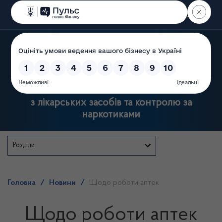
Пошук
Державна служба України
з лікарських засобів та контролю за
наркотиками
Розділи
Головна
/
Новини
/
Щодо роботи аптек
Щодо роботи аптек