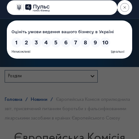
Пошук
Державна служба
Розділи
Головна
/
Новини
/
Європейська Комісія оприлюднила
звіт, присвячений питанням боротьби з фальсифікованими
лікарськими засобами в країнах Європейського Союзу
Європейська Комісія