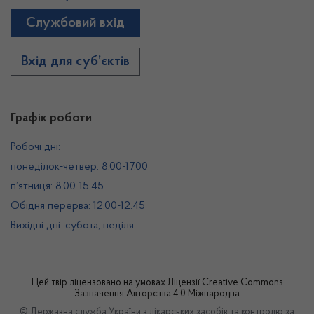
Службовий вхід
Вхід для суб’єктів
Графік роботи
Робочі дні:
понеділок-четвер: 8.00-17.00
п’ятниця: 8.00-15.45
Обідня перерва: 12.00-12.45
Вихідні дні: субота, неділя
Цей твір ліцензовано на умовах
Ліцензії Creative Commons
Зазначення Авторства 4.0 Міжнародна
© Державна служба України з лікарських засобів та контролю за