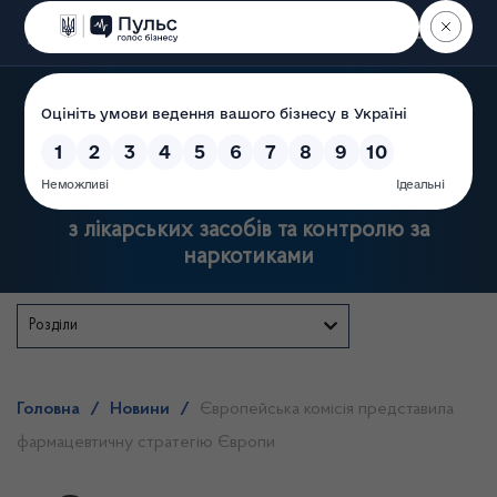
Пошук
Державна служба України
з лікарських засобів та контролю за
наркотиками
Розділи
Головна
/
Новини
/
Європейська комісія представила
фармацевтичну стратегію Європи