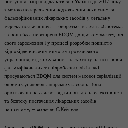
поступово
запроваджуватися
в
Україні
до 2017 року
з метою
попередження
надходження
неякісних
та
фальсифікованих
лікарських
засобів
у
легальну
мережу
постачання
», – говориться в
листі
. «Система,
як вона
була
перевірена
EDQM до
цього
моменту,
від
свого
зародження
і у
процесі
розробки
повністю
відповідає
високим
вимогам
громадського
управління
,
відстежуваності
та
захисту
пацієнтів
в
ід
фальсифікованих
та
підроблених
ліків
,
які
просуваються
EDQM для систем
масової
серіалізації
окремих
упаковок
лікарських
засобі
в
.
Вона
орієнтована
на
далекоглядний
вплив
на
ефективність
та
безпеку
постачання
лікарських
засобів
пацієнтам
», –
зазначає
С.Кейтель
.
Директор EDQM нагадала,
що
в
квітні
2013 року