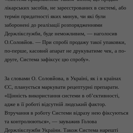
лікарських
засобів
, не
зареєстрованих
в
системі
,
або
термін
придатності
яких
минув,
чи
які
були
заборонені
до
реалізації
розпорядженнями
Держлікслужби
, буде
неможливим
, —
наголосив
О.Соловйов
. — При
спробі
продажу
такої
упаковки,
по-перше
,
касовий
апарат
не
друкуватиме
чек, а
по-
друге
, Система
зафіксує
цю
спробу
».
За словами О.
Соловйова
, в
Україні
, як і в
країнах
ЄС,
планується
маркувати
рецептурні
препарати
.
«
Ц
інність
використання
системи
в
об’єктивності
,
адже
в
її
роботі
відсутній
людський
фактор.
Втручання
в
роботу
Системи
відразу
нею
фіксуються
та
контролюються
», —
зауважив
Голова
Держлікслужби
України
.
Також
Система
нарешті