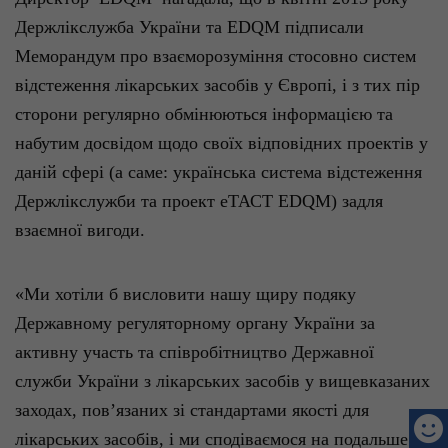
Держлікслужба
України
та EDQM
п
ідписали
Меморандум про
взаєморозуміння
стосовно
систем
відстеження
лікарських
засобів
у
Європі
, і з тих
пір
сторони
регулярно
обмінюються
інформацією
та
набутим
досвідом
щодо
своїх
відповідних
проектів
у
даній
сфері
(а
саме
:
українська
система
відстеження
Держлікслужби
та проект
еТАСТ
EDQM)
задля
взаємної
вигоди
.
«Ми
хотіли
б
висловити
нашу
щиру
подяку
Державному регуляторному органу
України
за
активну
участь та
співробітництво
Державної
служби
України
з
лікарських
засобів
у
вищевказаних
заходах,
пов’язаних
зі
стандартами
якості
для
лікарських
засобів
, і ми
сподіваємося
на подальше