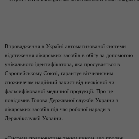
Впровадження
в
Україні
автоматизованої
системи
відстеження
лікарських
засобів
в
обігу
за
допомогою
унікального
ідентифікатора
, яка
просувається
в
Європейському
Союзі
,
гарантує
вітчизняним
споживачам
надійний
захист
від
неякісної
чи
фальсифікованої
медичної
продукції
. Про
це
повідомив
Голова
Державної
служби
України
з
лікарських
засобів
під
час
робочої
наради
в
Держлікслужбі
України
.
«Система
працюватиме
таким чином,
що
продаж