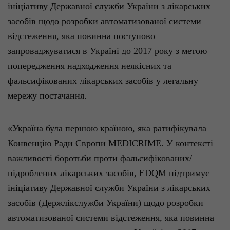
ініціативу
Д
ержавної
служби
України
з
лікарських
засобів
щодо
розробки
автоматизованої
системи
відстеження
, яка повинна
поступово
запроваджуватися
в
Україні
до 2017 року з метою
попередження
надходження
неякісних
та
фальсифікованих
лікарських
засобів
у
легальну
мережу
постачання
.
«
Україна
була
першою
країною
, яка
ратифікувала
Конвенцію
Р
ади
Європи
MEDICRIME. У
контексті
важливості
боротьби
проти
фальсифікованих
/
підробленнх
лікарських
засобів
, EDQM
підтримує
ініціативу
Д
ержавної
служби
України
з
лікарських
засобів
(
Держлікслужби
України
)
щодо
розробки
автоматизованої
системи
відстеження
, яка повинна