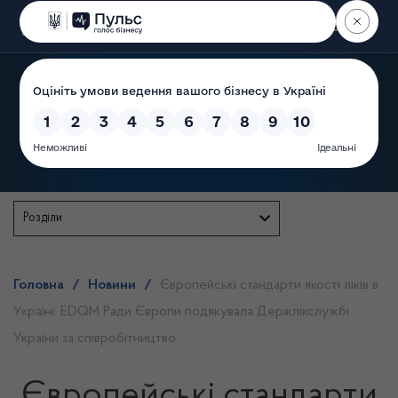
Пошук
Державна служба
Розділи
Головна
/
Новини
/
Європейські стандарти якості ліків в
Україні: EDQM Ради Європи подякувала Держлікслужбі
України за співробітництво
Європейські стандарти