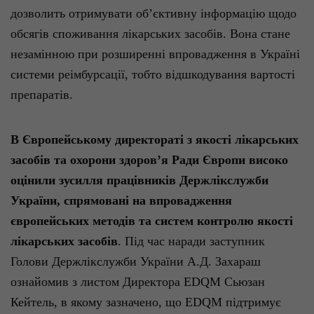
дозволить
отримувати
об’єктивну
інформацію
щодо
обсягів
споживання
лікарських
засобів
. Вона стане
незамінною
при
розширенні
впровадження
в
Україні
системи
реімбурсації
,
тобто
відшкодування
вартості
препараті
в
.
В
Європейському
директораті
з
якості
лікарських
засобів
та
охорони
здоров’я
Ради
Європи
високо
оцінили
зусилля
працівників
Держлікслужби
України
,
спрямовані
на
впровадження
європейських
методів
та систем контролю
якості
лікарських
засобів
.
П
ід
час
наради
заступник
Голови
Держлікслужби
України
А.Д.
Захараш
ознайомив
з листом Директора EDQM
Сьюзан
Кейтель
, в
якому
зазначено
,
що
EDQM
підтримує