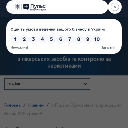
Пошук
Державна служба України
з лікарських засобів та контролю за
наркотиками
Розділи
Головна
/
Новини
/
Із Різдвом Христовим та прийдешнім
Новим 2025 роком!