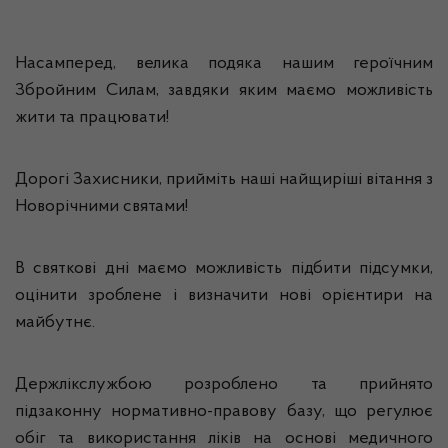
Насамперед, велика подяка нашим героїчним
Збройним Силам, завдяки яким маємо можливість
жити та працювати!
Дорогі Захисники, прийміть наші найщиріші вітання з
Новорічними святами!
В святкові дні маємо можливість підбити підсумки,
оцінити зроблене і визначити нові орієнтири на
майбутнє.
Держлікслужбою розроблено та прийнято
підзаконну нормативно-правову базу, що регулює
обіг та використання ліків на основі медичного