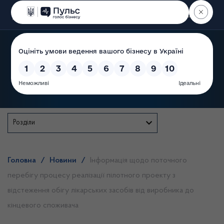
Пошук
Державна служба
Розділи
Головна
/
Новини
/
Інформація щодо поточного
перебігу процесу реалізації пілотного проекту з
відстеження обігу лікарських засобів від виробника до
кінцевого споживача