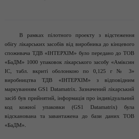
В рамках пілотного проекту з відстеження
обігу лікарських засобів від виробника до кінцевого
споживача ТДВ «ІНТЕРХІМ» було передано до ТОВ
«
БаДМ
» 1000 упаковок лікарського засобу «
Аміксин
ІС, табл. вкриті оболонкою по 0,125 г № 3»
виробництва ТДВ «ІНТЕРХІМ» з відповідним
маркуванням GS1
Datamatrix
. Зазначений лікарський
засіб був прийнятий, інформація про індивідуальний
код кожної упаковки (GS1
Datamatrix
) була
відсканована
та завантажена до бази даних ТОВ
«
БаДМ
».