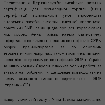
Представниця Держлікслужби висвітлила питання
сертифікації для міжнародної торгівлі (СРР),
сертифікації відповідності умов виробництва
лікарських засобів вимогам належної виробничої
практики (GMP), та як ці два процеси корелюються
між собою. Анна Тазієва навела статистичну
інформацію по кількості виданих сертифікатів СРР у
розрізі країн-імпортерів та по основним
терапевтичним напрямах, також висвітлила питання
щодо діючої процедури сертифікації GMP в Україні
та інших країнах Європи, озвучила успіхи роботи та
вказала на проблеми, які ще доведеться подолати на
шляху взаємного визнання сертифікатів GMP
(Україна – ЄС).
Завершуючи свій виступ, Анна Тазієва зазначила, що