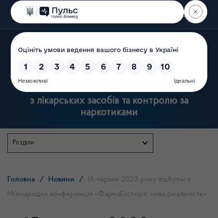
Пошук
Державна служба України
з лікарських засобів та контролю за
наркотиками
Розділи
Головна
/
Новини
/
15 червня 2023 року відбулася
Міжнародна конференція «ФармаЕкспорт: нова реальність»