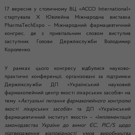
17 вересня у столичному ВЦ «ACCO International»
стартувала Х Ювілейна Міжнародна виставка
PharmaTechExpo – Міжнародний фармацевтичний
конгрес, де з привітальним словом виступив
заступник Голови Держлікслужби Володимир
Короленко.
У рамках цього конгресу відбулися науково-
практичні конференції, організовані
за підтримки
Держлікслужби
ДП «Український науковий
фармакопейний центр якості лікарських засобів» на
тему «
Актуальні питання фармакопейного контролю
якості лікарських засобів»
та ДП
«Український
фармацевтичний інститут якості» – «І
мплементація
законодавства України до вимог ЄС, PIC/S щодо
підтвердження відповідності умов виробництва