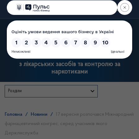
Пошук
Державна служба України
з лікарських засобів та контролю за
наркотиками
Розділи
Головна
/
Новини
/
17 вересня розпочався Міжнародний
фармацевтичний конгрес, серед учасників якого
Держлікслужба