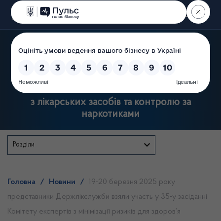
Пошук
Державна служба України
з лікарських засобів та контролю за
наркотиками
Розділи
Головна
/
Новини
/
19-20 березня 2025 року
представники Держлікслужби взяли участь у 35-у засіданні
Комітету експертів з мінімізації ризиків для здоров’я