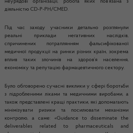
неурядові організації, робота яких пов’язана з
діяльністю CD-P-PH/CMED.
Під час заходу учасники детально розглянули
реальні приклади негативних наслідків,
спричинених потраплянням фальсифікованої
медичної продукції на ринки різних країн, зокрема
вплив таких злочинів на здоров’я населення,
економіку та репутацію фармацевтичного сектору.
Було обговорено сучасні виклики у сфері боротьби
з підробленими ліками та медичними виробами, а
також представлені кращі практики, які допомагають
мінімізувати ризики та посилювати механізми
контролю, а саме: «Guidance to disseminate the
deliverables related to pharmaceuticals and