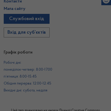
Контакти
Мапа сайту
Службовий вхід
Вхід для суб’єктів
Графік роботи
Робочі дні:
понеділок-четвер: 8.00-17.00
п’ятниця: 8.00-15.45
Обідня перерва: 12.00-12.45
Вихідні дні: субота, неділя
Цей твір ліцензовано на умовах
Ліцензії Creative Commons