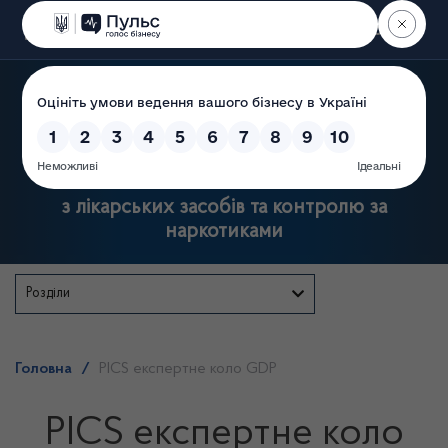
Пошук
Державна служба України
з лікарських засобів та контролю за
наркотиками
Розділи
Головна
/
PICS експертне коло GDP
PICS експертне коло