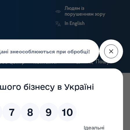
Людям із
порушенням зору
In English
и
Пошук
рес-центр
Контакти
Антикорупційний
ьких
Ринковий
Державні
портал
а
нагляд
реєстри
Держлікслужби
й з громадськістю