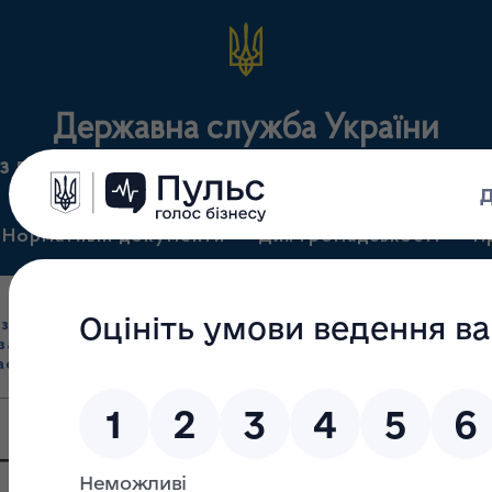
Державна служба України
з лікарських засобів та контролю за наркотикам
Нормативні документи
Для громадськості
П
Ліцензування
здрібна торгівля
Державний
виробництва лікарс
засобами, імпорт
нагляд
засобів, крові т
асобів (крім АФІ)
(контроль)
сертифікація
 проведення консультаці