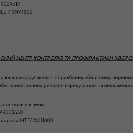
19009612
-Фр./ 22011800
СНИЙ ЦЕНТР КОНТРОЛЮ ТА ПРОФІЛАКТИКИ ХВОРОБ
арської діяльності з придбання, зберігання, перевезе
обів, психотропних речовин і прекурсорів, затвердженого
а видачу ліцензії:
019005630
аторська МТГ/22011800