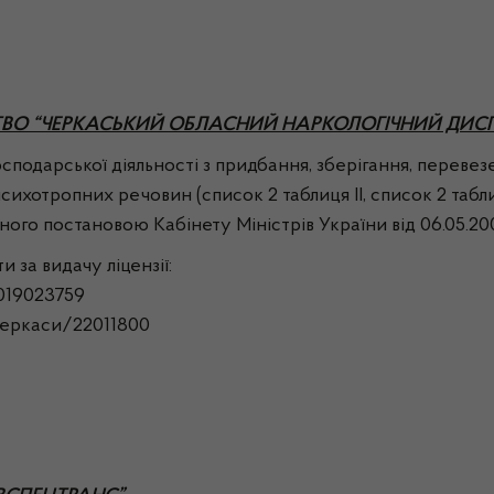
ТВО “ЧЕРКАСЬКИЙ ОБЛАСНИЙ НАРКОЛОГІЧНИЙ ДИСП
арської діяльності з придбання, зберігання, перевезе
), психотропних речовин (список 2 таблиця ІІ, список 2 табл
ного постановою Кабінету Міністрів України від 06.05.2
а видачу ліцензії:
019023759
.Черкаси/22011800