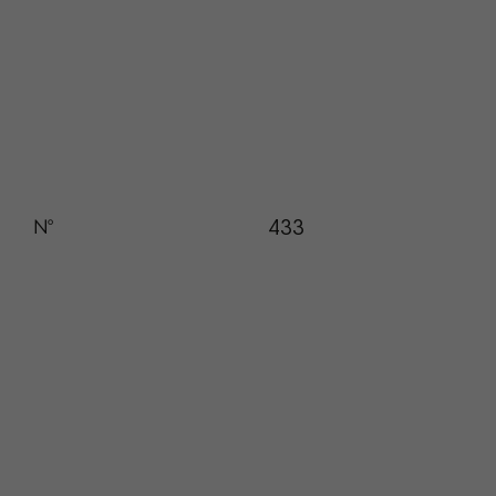
433
№