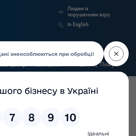
Людям із
порушенням зору
In English
и
Пошук
рес-центр
Контакти
Антикорупційний
ьких
Ринковий
Державні
портал
а
нагляд
реєстри
Держлікслужби
ігу наркотичних засобів, психотропних речовин і