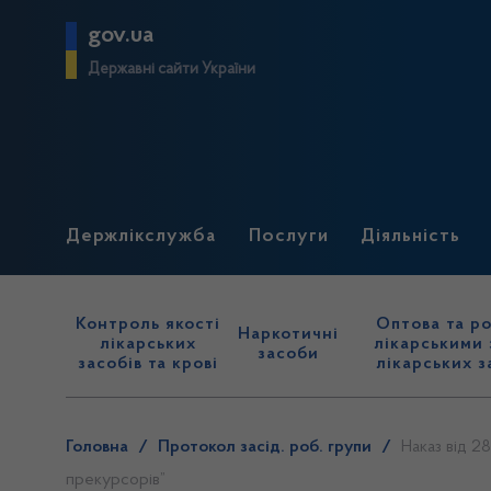
gov.ua
Державні сайти України
Держлікслужба
Послуги
Діяльність
Контроль якості
Оптова та ро
Наркотичні
лікарських
лікарськими 
засоби
засобів та крові
лікарських з
Головна
/
Протокол засід. роб. групи
/
Наказ від 2
прекурсорів”