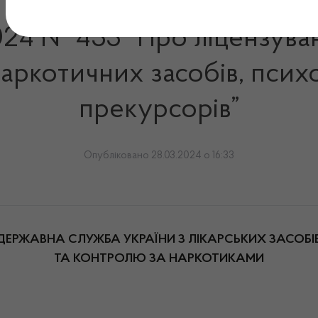
2024 № 433 “Про ліцензува
 наркотичних засобів, пси
прекурсорів”
Опубліковано 28.03.2024 о 16:33
ДЕРЖАВНА СЛУЖБА УКРАЇНИ З ЛІКАРСЬКИХ ЗАСОБІ
ТА КОНТРОЛЮ ЗА НАРКОТИКАМИ