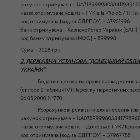
рахунок отримувача – UA7189999803341198960
назва отримувача коштів – ГУК в Iв.-Фр.об./ТГ Ів.
код отримувача (код за ЄДРПОУ) – 37951998
банк отримувача – Казначейство України (ЕАП)
код банку отримувача (МФО) – 899998
Сума – 3028 грн.
3. ДЕРЖАВНА УСТАНОВА “ДОНЕЦЬКИЙ ОБЛА
УКРАЇНИ”
Видати ліцензію на право провадження господ
(список 2 таблиця ІV) Переліку наркотичних зас
06.05.2000 №770.
Розрахункові реквізити для внесення плати з
рахунок отримувача – UA078999980334179896
назва отримувача коштів – Донецьке ГУК/Крам
код отримувача (код за ЄДРПОУ) – 37967785