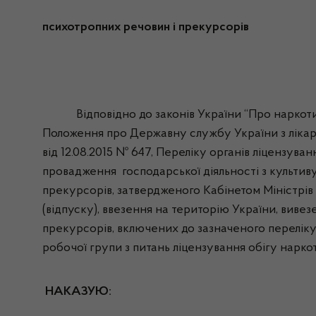
психотропних речовин і прекурсорів
Відповідно до законів України “Про наркотичні 
Положення про Державну службу України з лікарс
від 12.08.2015 № 647, Переліку органів ліцензува
провадження господарської діяльності з культиву
прекурсорів, затвердженого Кабінетом Міністрів 
(відпуску), ввезення на територію України, виве
прекурсорів, включених до зазначеного переліку
робочої групи з питань ліцензування обігу нарко
НАКАЗУЮ: