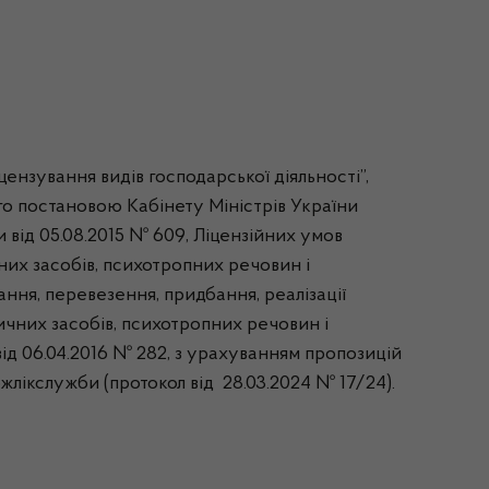
нзування видів господарської діяльності”,
о постановою Кабінету Міністрів України
и від 05.08.2015 № 609, Ліцензійних умов
них засобів, психотропних речовин і
ання, перевезення, придбання, реалізації
тичних засобів, психотропних речовин і
ід 06.04.2016 № 282, з урахуванням пропозицій
жлікслужби (протокол від 28.03.2024 № 17/24).