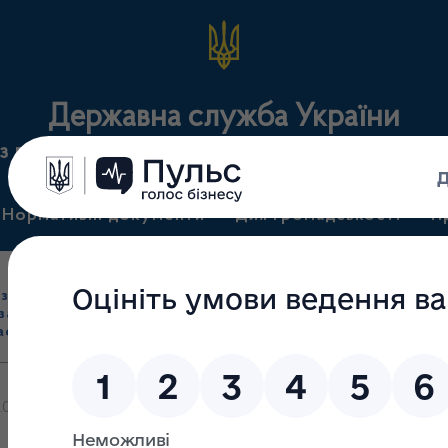
Державна служба України
з лікарських засобів та контролю за наркотикам
Нормативні документи
Для громадськості
П
Ліцензування
здрібна торгівля
Державний
виробництва лікарс
засобами, імпорт
нагляд
засобів, крові т
асобів (крім АФІ)
(контроль)
сертифікація
8.03.2024 № 433 “Про ліцензування господарської діяльності з об