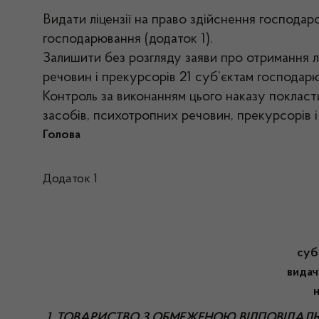
Видати ліцензії на право здійснення господарс
господарювання (додаток 1).
Залишити без розгляду заяви про отримання лі
речовин і прекурсорів 21 суб’єктам господарю
Контроль за виконанням цього наказу покласт
засобів, психотропних речовин, прекурсорів 
Голова Роман 
Додаток 1
Перел
суб
видач
1. ТОВАРИСТВО З ОБМЕЖЕНОЮ ВІДПОВІДАЛ