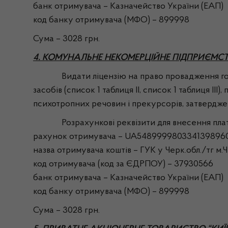
банк отримувача – Казначейство України (ЕАП)
код банку отримувача (МФО) – 899998
Сума – 3028 грн.
4. КОМУНАЛЬНЕ НЕКОМЕРЦІЙНЕ ПІДПРИЄМС
Видати ліцензію на право провадження господ
засобів (список 1 таблиця ІІ, список 1 таблиця ІІІ
психотропних речовин і прекурсорів, затвердже
Розрахункові реквізити для внесення плати з
рахунок отримувача – UA548999980334139896
назва отримувача коштів – ГУК у Черк.обл./тг м
код отримувача (код за ЄДРПОУ) – 37930566
банк отримувача – Казначейство України (ЕАП)
код банку отримувача (МФО) – 899998
Сума – 3028 грн.