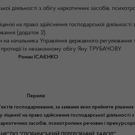
ької діяльності з обігу наркотичних засобів, психот
цензії на право здійснення господарської діяльності 
вання (додаток 2).
и на начальника Управління державного регулювання 
і протидії їх незаконному обігу Яну ТРУБАЧОВУ.
ІСАЄНКО
ік
’єктів господарювання, за заявами яких прийняте рішення
у ліцензії на право здійснення господарської діяльності з
наркотичних засобів, психотропних речовин і прекурсорі
ЬНІСТЮ “ГЛОБИНСЬКИЙ ПЕРЕРОБНИЙ ЗАВОД”