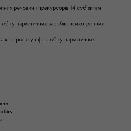
ропних речовин і прекурсорів 14 суб’єктам
з обігу наркотичних засобів, психотропних
та контролю у сфері обігу наркотичних
 про
 обігу
в