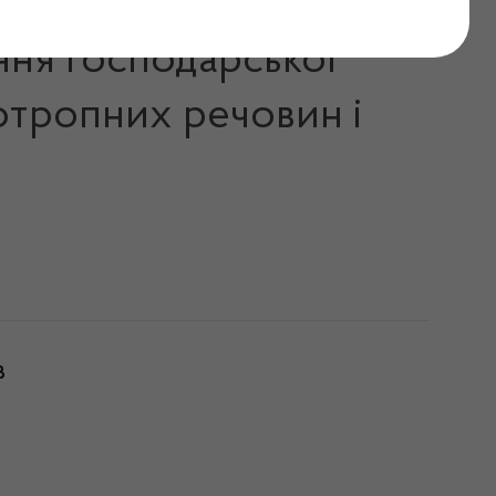
ння господарської
хотропних речовин і
В