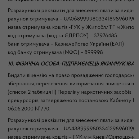
Розрахункові реквізити для внесення плати за видачу л
рахунок отримувача – UA0689999803341898960190
назва отримувача коштів -ГУК у Жит.обл/ТГ м.Жито
код отримувача (код за ЄДРПОУ) – 37976485
банк отримувача – Казначейство України (ЕАП)
код банку отримувача (МФО) – 899998
10. ФІЗИЧНА ОСОБА-ПІДПРИЄМЕЦЬ ЯКИМЧУК ІВ
Видати ліцензію на право провадження господарської 
зберігання, перевезення, використання, знищення п
(список 2 таблиця ІІ) Переліку наркотичних засобів, 
прекурсорів, затвердженого постановою Кабінету Мін
06.05.2000 №770.
Розрахункові реквізити для внесення плати за видачу л
рахунок отримувача – UA4389999803341298960190
назва отримувача коштів – ГУК у м.Києві/Святош.р-н