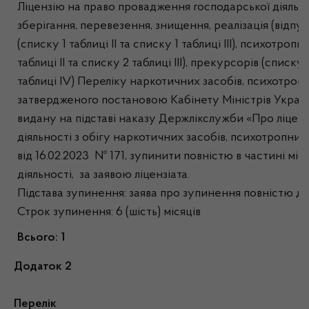
Ліцензію на право провадження господарської діяльно
зберігання, перевезення, знищення, реалізація (відпу
(списку 1 таблиці ІІ та списку 1 таблиці ІІІ), психотро
таблиці ІІ та списку 2 таблиці ІІІ), прекурсорів (списку 
таблиці ІV) Переліку наркотичних засобів, психотроп
затвердженого постановою Кабінету Міністрів Україн
видану на підставі наказу Держлікслужби «Про ліцен
діяльності з обігу наркотичних засобів, психотропних
від 16.02.2023 № 171, зупинити повністю в частині мі
діяльності, за заявою ліцензіата.
Підстава зупинення: заява про зупинення повністю дії л
Строк зупинення: 6 (шість) місяців
Всього: 1
Додаток 2
Перелік