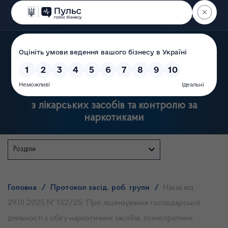
Пошук
Державна служба України
з лікарських засобів та контролю за
наркотиками
Розділи
Головна
/
Протокол засід. роб. групи
/
Наказ від
29.01.2025 № 132/25 “Про ліцензування господарської
діяльності з обігу наркотичних засобів, психотропних