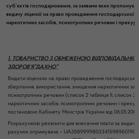
суб’єктів господарювання, за заявами яких пропонуєт
видачу ліцензії на право провадження господарської ді
наркотичних засобів, психотропних речовин і прекур
1. ТОВАРИСТВО З ОБМЕЖЕНОЮ ВІДПОВІДАЛЬНІС
ЗДОРОВ’Я”ДАХНО”
Видати ліцензію на право провадження господарської 
зберігання, використання, знищення наркотичних засобі
психотропних речовин (список 2 таблиця ІІ, список 2 т
наркотичних засобів, психотропних речовин і прекур
постановою Кабінету Міністрів України від 06.05.200
Розрахункові реквізити для внесення плати за видачу л
рахунок отримувача – UA35899998033415989601902