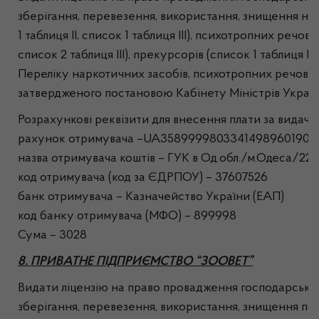
зберігання, перевезення, використання, знищення на
1 таблиця ІІ, список 1 таблиця ІІІ), психотропних речови
список 2 таблиця ІІІ), прекурсорів (список 1 таблиця ІV
Переліку наркотичних засобів, психотропних речовин
затвердженого постановою Кабінету Міністрів Україн
Розрахункові реквізити для внесення плати за видачу л
рахунок отримувача –UA35899998033414989601901
назва отримувача коштів – ГУК в Од.обл./м.Одеса/22
код отримувача (код за ЄДРПОУ) – 37607526
банк отримувача – Казначейство України (ЕАП)
код банку отримувача (МФО) – 899998
Сума – 3028
8. ПРИВАТНЕ ПІДПРИЄМСТВО “ЗООВЕТ”
Видати ліцензію на право провадження господарської 
зберігання, перевезення, використання, знищення п