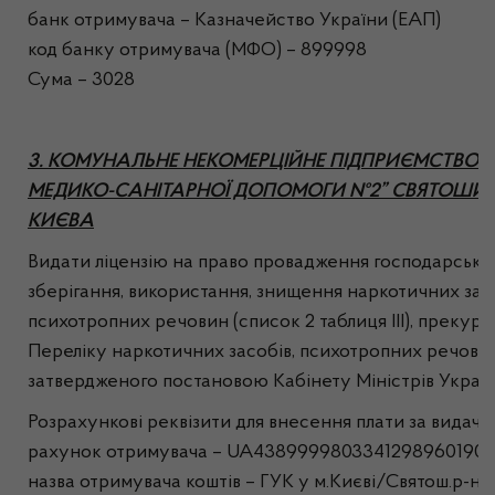
банк отримувача – Казначейство України (ЕАП)
код банку отримувача (МФО) – 899998
Сума – 3028
3. КОМУНАЛЬНЕ НЕКОМЕРЦІЙНЕ ПІДПРИЄМСТВО “
МЕДИКО-САНІТАРНОЇ ДОПОМОГИ №2” СВЯТОШИН
КИЄВА
Видати ліцензію на право провадження господарської 
зберігання, використання, знищення наркотичних засобі
психотропних речовин (список 2 таблиця ІІІ), прекурсо
Переліку наркотичних засобів, психотропних речовин
затвердженого постановою Кабінету Міністрів Україн
Розрахункові реквізити для внесення плати за видачу л
рахунок отримувача – UA4389999803341298960190
назва отримувача коштів – ГУК у м.Києві/Святош.р-н