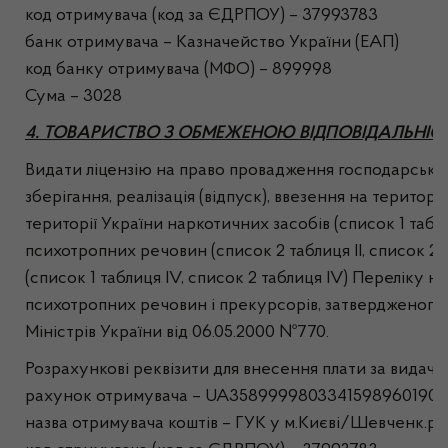
код отримувача (код за ЄДРПОУ) – 37993783
банк отримувача – Казначейство України (ЕАП)
код банку отримувача (МФО) – 899998
Сума – 3028
4. ТОВАРИСТВО З ОБМЕЖЕНОЮ ВІДПОВІДАЛЬНІ
Видати ліцензію на право провадження господарської 
зберігання, реалізація (відпуск), ввезення на територі
території України наркотичних засобів (список 1 таблиця 
психотропних речовин (список 2 таблиця ІІ, список 2 т
(список 1 таблиця ІV, список 2 таблиця ІV) Переліку н
психотропних речовин і прекурсорів, затвердженого
Міністрів України від 06.05.2000 №770.
Розрахункові реквізити для внесення плати за видачу л
рахунок отримувача – UA35899998033415989601902
назва отримувача коштів – ГУК у м.Києві/Шевченк.р