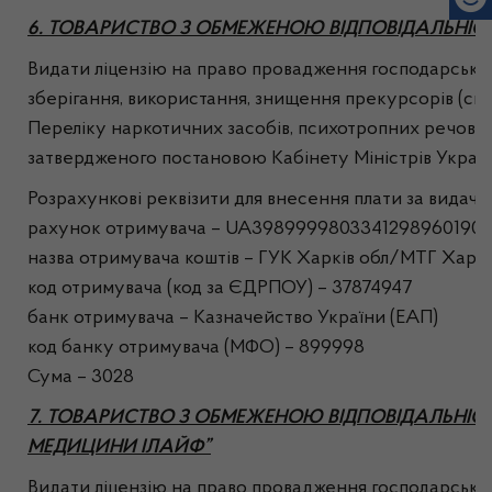
6. ТОВАРИСТВО З ОБМЕЖЕНОЮ ВІДПОВІДАЛЬНІС
Видати ліцензію на право провадження господарської 
зберігання, використання, знищення прекурсорів (спи
Переліку наркотичних засобів, психотропних речовин
затвердженого постановою Кабінету Міністрів Україн
Розрахункові реквізити для внесення плати за видачу л
рахунок отримувача – UA3989999803341298960190
назва отримувача коштів – ГУК Харків обл/МТГ Харк
код отримувача (код за ЄДРПОУ) – 37874947
банк отримувача – Казначейство України (ЕАП)
код банку отримувача (МФО) – 899998
Сума – 3028
7. ТОВАРИСТВО З ОБМЕЖЕНОЮ ВІДПОВІДАЛЬНІСТ
МЕДИЦИНИ ІЛАЙФ”
Видати ліцензію на право провадження господарської 