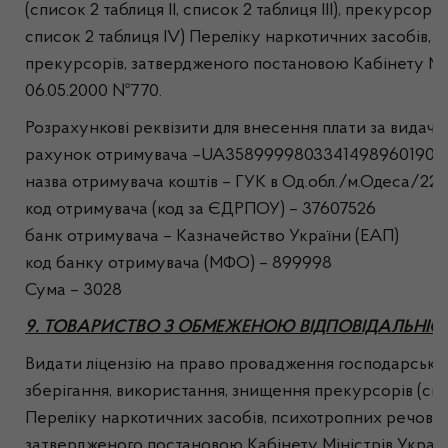
(список 2 таблиця ІІ, список 2 таблиця ІІІ), прекурсорів
список 2 таблиця ІV) Переліку наркотичних засобів, 
прекурсорів, затвердженого постановою Кабінету Мін
06.05.2000 №770.
Розрахункові реквізити для внесення плати за видачу л
рахунок отримувача –UA35899998033414989601901
назва отримувача коштів – ГУК в Од.обл./м.Одеса/22
код отримувача (код за ЄДРПОУ) – 37607526
банк отримувача – Казначейство України (ЕАП)
код банку отримувача (МФО) – 899998
Сума – 3028
9. ТОВАРИСТВО З ОБМЕЖЕНОЮ ВІДПОВІДАЛЬНІСТ
Видати ліцензію на право провадження господарської 
зберігання, використання, знищення прекурсорів (спи
Переліку наркотичних засобів, психотропних речовин
затвердженого постановою Кабінету Міністрів Україн