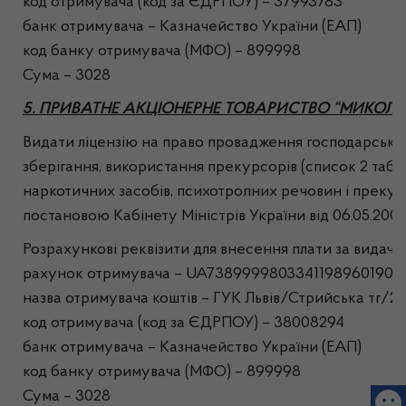
код отримувача (код за ЄДРПОУ) – 37993783
банк отримувача – Казначейство України (ЕАП)
код банку отримувача (МФО) – 899998
Сума – 3028
5. ПРИВАТНЕ АКЦІОНЕРНЕ ТОВАРИСТВО “МИКОЛА
Видати ліцензію на право провадження господарської 
зберігання, використання прекурсорів (список 2 табл
наркотичних засобів, психотропних речовин і прекур
постановою Кабінету Міністрів України від 06.05.200
Розрахункові реквізити для внесення плати за видачу л
рахунок отримувача – UA738999980334119896019013
назва отримувача коштів – ГУК Львiв/Стрийська тг/2
код отримувача (код за ЄДРПОУ) – 38008294
банк отримувача – Казначейство України (ЕАП)
код банку отримувача (МФО) – 899998
Сума – 3028