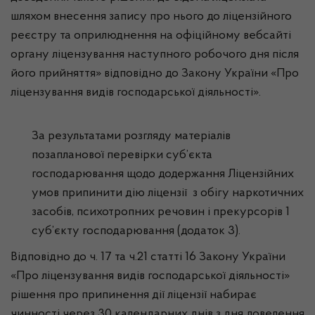
шляхом внесення запису про нього до ліцензійного
реєстру та оприлюднення на офіційному вебсайті
органу ліцензування наступного робочого дня після
його прийняття» відповідно до Закону України «Про
ліцензування видів господарської діяльності».
За результатами розгляду матеріалів
позапланової перевірки суб’єкта
господарювання щодо додержання Ліцензійних
умов припинити дію ліцензії з обігу наркотичних
засобів, психотропних речовин і прекурсорів 1
суб’єкту господарювання (додаток 3).
Відповідно до ч. 17 та ч.21 статті 16 Закону України
«Про ліцензування видів господарської діяльності»
рішення про припинення дії ліцензії набирає
чинності через 30 календарних днів з дня доведення