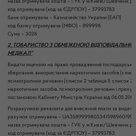
назва отримувача коштів – ГУК у м.Києві/Шевченк.р
код отримувача (код за ЄДРПОУ) – 37993783
банк отримувача – Казначейство України (ЕАП)
код банку отримувача (МФО) – 899998
Сума – 3028
2. ТОВАРИСТВО З ОБМЕЖЕНОЮ ВІДПОВІДАЛЬНІС
МЕДІКАЛ”
Видати ліцензію на право провадження господарської 
зберігання, використання наркотичних засобів (список 
психотропних речовин (список 2 таблиця ІІ, список 2 т
наркотичних засобів, психотропних речовин і прекур
постановою Кабінету Міністрів України від 06.05.200
Розрахункові реквізити для внесення плати за видачу л
рахунок отримувача – UA35899998033415989601902
назва отримувача коштів – ГУК у м.Києві/Шевченк.р
код отримувача (код за ЄДРПОУ) – 37993783