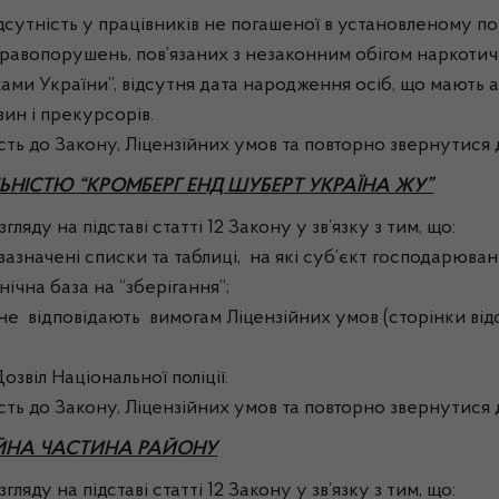
відсутність у працівників не погашеної в установленому 
правопорушень, пов’язаних з незаконним обігом наркотич
жами України”, відсутня дата народження осіб, що мають а
ин і прекурсорів.
сть до Закону, Ліцензійних умов та повторно звернутися 
НІСТЮ “КРОМБЕРГ ЕНД ШУБЕРТ УКРАЇНА ЖУ”
ляду на підставі статті 12 Закону у зв’язку з тим, що:
е зазначені списки та таблиці, на які суб’єкт господарюва
нічна база на “зберігання”;
 не відповідають вимогам Ліцензійних умов (сторінки від
озвіл Національної поліції.
сть до Закону, Ліцензійних умов та повторно звернутися 
ІЙНА ЧАСТИНА РАЙОНУ
ляду на підставі статті 12 Закону у зв’язку з тим, що: