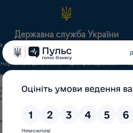
Державна служба України
з лікарських засобів та контролю за наркотикам
Нормативні документи
Для громадськості
П
Ліцензування
здрібна торгівля
Державний
виробництва лікарс
засобами, імпорт
нагляд
засобів, крові т
асобів (крім АФІ)
(контроль)
сертифікація
пи
/
Залишені без розгляду до засідання робочої групи від 28.0