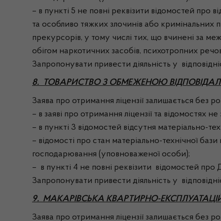
– в пункті 5 не повні реквізити відомостей про 
та особливо тяжких злочинів або кримінальних 
прекурсорів, у тому числі тих, що вчинені за ме
обігом наркотичних засобів, психотропних речов
Запропонувати привести діяльність у відповідні
8. ТОВАРИСТВО З ОБМЕЖЕНОЮ ВІДПОВІДАЛЬ
Заява про отримання ліцензії залишається без розг
– в заяві про отримання ліцензії та відомостях н
– в пункті 3 відомостей відсутня матеріально-тех
– відомості про стан матеріально-технічної бази
господарювання (уповноваженої особи);
– в пункті 4 не повні реквізити відомостей про Д
Запропонувати привести діяльність у відповідні
9. МАКАРІВСЬКА КВАРТИРНО-ЕКСПЛУАТАЦ
Заява про отримання ліцензії залишається без розг