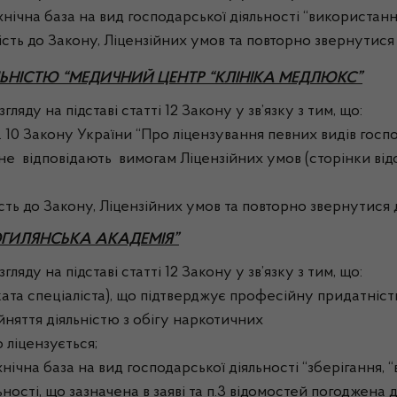
хнічна база на вид господарської діяльності “використанн
сть до Закону, Ліцензійних умов та повторно звернутися
ЬНІСТЮ “МЕДИЧНИЙ ЦЕНТР “КЛІНІКА МЕДЛЮКС”
ляду на підставі статті 12 Закону у зв’язку з тим, що:
10 Закону України “Про ліцензування певних видів господ
 не відповідають вимогам Ліцензійних умов (сторінки від
сть до Закону, Ліцензійних умов та повторно звернутися 
ОГИЛЯНСЬКА АКАДЕМІЯ”
ляду на підставі статті 12 Закону у зв’язку з тим, що:
фіката спеціаліста), що підтверджує професійну придатні
йняття діяльністю з обігу наркотичних
 ліцензується;
нічна база на вид господарської діяльності “зберігання, 
ості, що зазначена в заяві та п.3 відомостей погоджена д