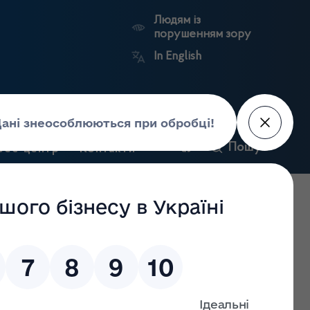
Людям із
порушенням зору
In English
и
Пошук
рес-центр
Контакти
Антикорупційний
ьких
Ринковий
Державні
портал
а
нагляд
реєстри
Держлікслужби
7.2022