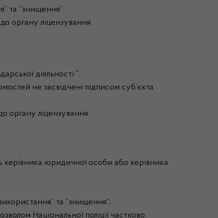
я” та “знищення”.
 до органу ліцензування.
арської діяльності “.
омостей не засвідчені підписом суб’єкта
до органу ліцензування.
сть керівника юридичної особи або керівника
“використання” та “знищення”;
озволом Національної поліції частково.