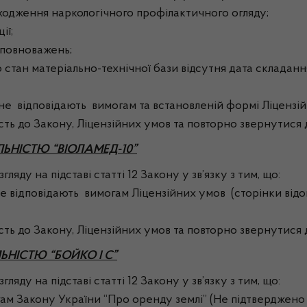
оходження наркологічного профілактичного огляду;
ії;
 повноважень;
про стан матеріально-технічної бази відсутня дата склада
и не відповідають вимогам та встановленій формі Ліцензі
сть до Закону, Ліцензійних умов та повторно звернутися 
ЬНІСТЮ “ВІОЛАМЕД-10”
ляду на підставі статті 12 Закону у зв’язку з тим, що:
не відповідають вимогам Ліцензійних умов (сторінки відо
сть до Закону, Ліцензійних умов та повторно звернутися 
НІСТЮ “БОЙКО І С”
ляду на підставі статті 12 Закону у зв’язку з тим, що:
огам Закону України “Про оренду землі” (Не підтверджено