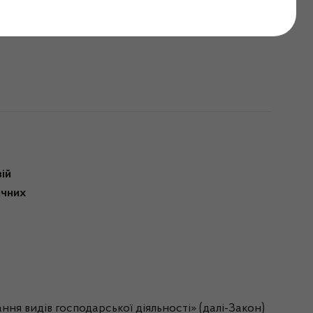
рупи від 28.07.2022
ій
ичних
ння видів господарської діяльності» (далі-Закон)