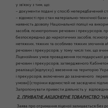
у зв’язку з тим, що:
– документи подані у спосіб непередбачений ст. 
– відомості про стан матеріально-технічної бази
наявність дозволу Національної поліції на викор
засобів, психотропних речовин і прекурсорів; пр
безпосередньо до наркотичних засобів, психотр
нетяжких, тяжких та особливо тяжких злочинів 
речовин і прекурсорів, у тому числі тих, що вчи
Ліцензійних умов провадження господарської дія
речовин і прекурсорів, затвердженого Кабінетом
реалізації (відпуску), ввезення на територію Ук
і прекурсорів, включених до зазначеного перелі
умови) (сторінки відомостей не засвідчені підп
Запропонувати привести діяльність у відповідні
2. ПРИВАТНЕ АКЦІОНЕРНЕ ТОВАРИСТВО “Н
Заява про отримання ліцензії залишається без розг