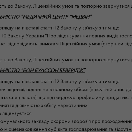
сть до Закону, Ліцензійних умов та повторно звернутися 
НІСТЮ “МЕДИЧНИЙ ЦЕНТР “МЕДВІН”
ляду на підставі статті 12 Закону у зв’язку з тим, що:
10 Закону України “Про ліцензування певних видів господ
 не відповідають вимогам Ліцензійних умов (сторінки від
сть до Закону, Ліцензійних умов та повторно звернутися 
НІСТЮ “БОН БУАССОН БЕВЕРІДЖ”
ляду на підставі статті 12 Закону у зв’язку з тим, що:
 ліцензії, подані не в повному обсязі (відсутній опис до
фіката спеціаліста), що підтверджує професійну придатні
йняття діяльністю з обігу наркотичних
 ліцензується;
 комунального закладу охорони здоров’я про проходження
ено місцезнаходження суб’єкта господарювання та відсутн