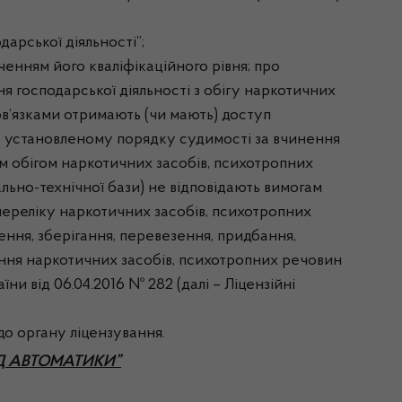
арської діяльності”;
ченням його кваліфікаційного рівня; про
ня господарської діяльності з обігу наркотичних
бов’язками отримають (чи мають) доступ
 в установленому порядку судимості за вчинення
м обігом наркотичних засобів, психотропних
ально-технічної бази) не відповідають вимогам
 переліку наркотичних засобів, психотропних
ення, зберігання, перевезення, придбання,
щення наркотичних засобів, психотропних речовин
 від 06.04.2016 № 282 (далі – Ліцензійні
до органу ліцензування.
Д АВТОМАТИКИ”