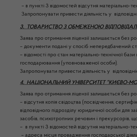
– в пункті 3 відомостей відсутня матеріально-те
Запропонувати привести діяльність у відповідні
3. ТОВАРИСТВО З ОБМЕЖЕНОЮ ВІДПОВІДАЛ
Заява про отримання ліцензії залишається без розг
– документи подані у спосіб непередбачений ст. 
– відомості про стан матеріально-технічної бази
господарювання (уповноваженої особи).
Запропонувати привести діяльність у відповідні
4. НАЦІОНАЛЬНИЙ УНІВЕРСИТЕТ “КИЄВО-М
Заява про отримання ліцензії залишається без розг
– відсутня копія свідоцтва (посвідчення, серти
відповідного підрозділу юридичної особи для за
засобів, психотропних речовин і прекурсорів, що
– в пункті 3 відомостей відсутня матеріально-тех
– адреса місця провадження господарської діяльн