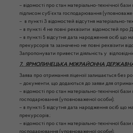
– відомості про стан матеріально-технічної баз
підписом суб’єкта господарювання (уповноважено
– в пункті 3 відомостей відсутня матеріально-те
– в пункті 4 не повні реквізити відомостей про До
– в пункті 5 відсутня дата народження осіб що м
прекурсорів та зазначено не повні реквізити від
Запропонувати привести діяльність у відповідні
7. ЯРМОЛИНЕЦЬКА МІЖРАЙОННА ДЕРЖАВН
Заява про отримання ліцензії залишається без розг
– документи, що додаються до заяви для отримання
– відомості про стан матеріально-технічної бази
господарювання (уповноваженої особи);
– в пункті 5 відсутня дата народження осіб що м
прекурсорів.;
– відомості про стан матеріально-технічної бази
господарювання (уповноваженої особи);