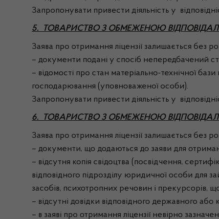
Запропонувати привести діяльність у відповідні
5. ТОВАРИСТВО З ОБМЕЖЕНОЮ ВІДПОВІДАЛЬ
Заява про отримання ліцензії залишається без розг
– документи подані у спосіб непередбачений ст. 
– відомості про стан матеріально-технічної бази
господарювання (уповноваженої особи).
Запропонувати привести діяльність у відповідні
6. ТОВАРИСТВО З ОБМЕЖЕНОЮ ВІДПОВІДАЛЬ
Заява про отримання ліцензії залишається без розг
– документи, що додаються до заяви для отримання
– відсутня копія свідоцтва (посвідчення, серти
відповідного підрозділу юридичної особи для за
засобів, психотропних речовин і прекурсорів, що
– відсутні довідки відповідного державного або
– в заяві про отримання ліцензії невірно зазнач