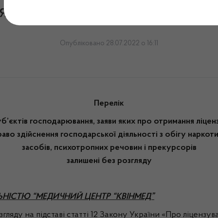
яду до засідання робочої г
Опубліковано 28.07.2022 о 16:11
Перелік
уб’єктів господарювання, заяви яких про отримання ліценз
раво здійснення господарської діяльності з обігу наркот
засобів, психотропних речовин і прекурсорів
залишені без розгляду
НІСТЮ “МЕДИЧНИЙ ЦЕНТР “КВІНМЕД”
гляду на підставі статті 12 Закону України «Про ліцензува