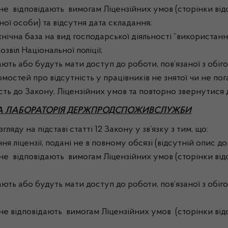
и не відповідають вимогам Ліцензійних умов (сторінки ві
ї особи) та відсутня дата складання;
хнічна база на вид господарської діяльності “використанн
звіл Національної поліції;
ають або будуть мати доступ до роботи, пов’язаної з обі
омостей про відсутність у працівників не знятої чи не п
сть до Закону, Ліцензійних умов та повторно звернутися 
А ЛАБОРАТОРІЯ ДЕРЖПРОДСПОЖИВСЛУЖБИ
ляду на підставі статті 12 Закону у зв’язку з тим, що:
 ліцензії, подані не в повному обсязі (відсутній опис до
 не відповідають вимогам Ліцензійних умов (сторінки від
ають або будуть мати доступ до роботи, пов’язаної з обі
 не відповідають вимогам Ліцензійних умов (сторінки від