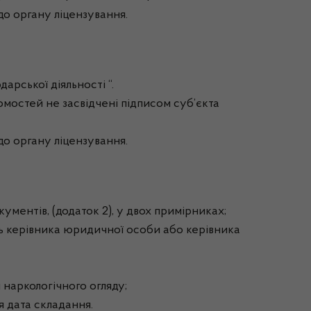
до органу ліцензування.
арської діяльності “.
омостей не засвідчені підписом суб’єкта
до органу ліцензування.
кументів, (додаток 2), у двох примірниках;
сть керівника юридичної особи або керівника
 наркологічного огляду;
я дата складання.