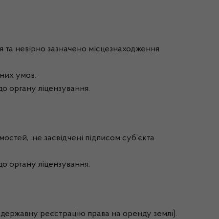
ння та невірно зазначено місцезнаходження
йних умов.
до органу ліцензування.
мостей, не засвідчені підписом суб’єкта
до органу ліцензування.
 державну реєстрацію права на оренду землі).