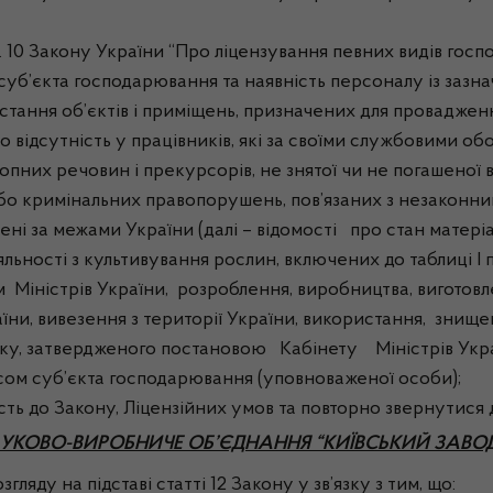
10 Закону України “Про ліцензування певних видів господ
 суб’єкта господарювання та наявність персоналу із зазна
истання об’єктів і приміщень, призначених для проваджен
о відсутність у працівників, які за своїми службовими о
опних речовин і прекурсорів, не знятої чи не погашеної
або кримінальних правопорушень, пов’язаних з незаконни
нені за межами України (далі – відомості про стан матері
льності з культивування рослин, включених до таблиці I
 Міністрів України, розроблення, виробництва, виготовл
раїни, вивезення з території України, використання, зни
ку, затвердженого постановою Кабінету Міністрів України
исом суб’єкта господарювання (уповноваженої особи);
сть до Закону, Ліцензійних умов та повторно звернутися 
АУКОВО-ВИРОБНИЧЕ ОБ’ЄДНАННЯ “КИЇВСЬКИЙ ЗАВО
ляду на підставі статті 12 Закону у зв’язку з тим, що: