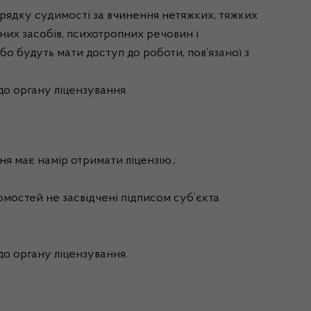
порядку судимості за вчинення нетяжких, тяжких
них засобів, психотропних речовин і
бо будуть мати доступ до роботи, пов’язаної з
до органу ліцензування.
ння має намір отримати ліцензію.;
омостей не засвідчені підписом суб’єкта
до органу ліцензування.