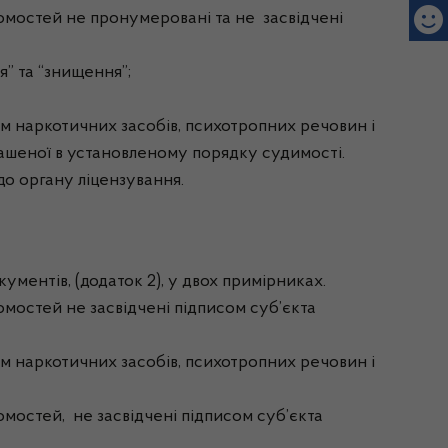
домостей не пронумеровані та не засвідчені
я” та “знищення”;
гом наркотичних засобів, психотропних речовин і
огашеної в установленому порядку судимості.
до органу ліцензування.
кументів, (додаток 2), у двох примірниках.
омостей не засвідчені підписом суб’єкта
гом наркотичних засобів, психотропних речовин і
омостей, не засвідчені підписом суб’єкта