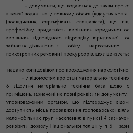
– документи, що додаються до заяви про отр
ліцензії подані не у повному обсязі (відсутня копія с
(посвідчення, сертифіката спеціаліста), що підт
професійну придатність керівника юридичної ос
керівника відповідного підрозділу юридичної ос
зайняття діяльністю з обігу наркотичних за
психотропних речовин і прекурсорів, що ліцензується)
надано копії довідок про проходження наркологічного
– у відомостях про стан матеріально-технічної б
3 відсутня матеріально технічна база щодо об’
приміщень, зазначені не повні реквізити документу. 
уповноваженим органом, що підтверджує відомо
доступність місць провадження господарської діяльн
маломобільних груп населення; в пункті 4 зазначені
реквізити дозволу Національної поліції, у п. 5 зазн