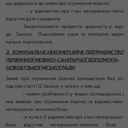
що додаються до заяви про отримання ліцензії.;
– у відомостях про стан матеріально-технічн
відсутня дата складання.
Запропонувати привести діяльність у відпові
до Закону, Ліцензійних умов та повторно зверну
органу ліцензування.
3. КОМУНАЛЬНЕ НЕКОМЕРЦІЙНЕ ПІДПРИЄМСТВО «
ПЕРВИННОЇ МЕДИКО-САНІТАРНОЇ ДОПОМОГИ»
НОВОБУЗЬКОЇ МІСЬКОЇ РАДИ
Заява про отримання ліцензії залишається без розг
підставі статті 12 Закону у зв’язку з тим, що:
– наявні розбіжності у видах господарської дія
між заявою про отримання ліцензії та відомостями п
матеріально-технічної бази;
– в пункті 3 відомостей про стан матеріально-те
бази відсутня матеріально-технічна база 