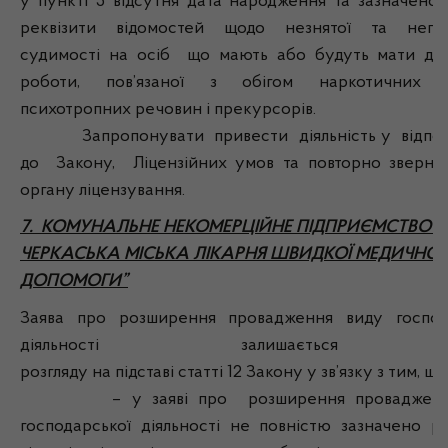
у пункті 5 відсутня дата народження та зазначено 
реквізити відомостей щодо незнятої та непог
судимості на осіб що мають або будуть мати до
роботи, пов’язаної з обігом наркотичних за
психотропних речовин і прекурсорів.
Запропонувати привести діяльність у відпові
до Закону, Ліцензійних умов та повторно зверну
органу ліцензування.
7. КОМУНАЛЬНЕ НЕКОМЕРЦІЙНЕ ПІДПРИЄМСТВО “
ЧЕРКАСЬКА МІСЬКА ЛІКАРНЯ ШВИДКОЇ МЕДИЧНОЇ
ДОПОМОГИ”
Заява про розширення провадження виду господ
діяльності залишається
розгляду на підставі статті 12 Закону у зв’язку з тим, що
– у заяві про розширення провадження
господарської діяльності не повністю зазначено ре