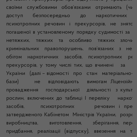
своїми службовими обов’язками отримають (чи
доступ безпосередньо до наркотичних за
психотропних речовин і прекурсорів, не знято
погашеної в установленому порядку судимості за в
нетяжких, тяжких та особливо тяжких злочин
кримінальних правопорушень, пов’язаних з нез
обігом наркотичних засобів, психотропних ре
прекурсорів, у тому числі тих, що вчинені за
України (далі – відомості про стан матеріально-те
бази) не відповідають вимогам Ліцензійни
провадження господарської діяльності з культи
рослин, включених до таблиці I переліку нарк
засобів, психотропних речовин і прекур
затвердженого Кабінетом Міністрів України, розро
виробництва, виготовлення, зберігання, перев
придбання, реалізації (відпуску), ввезення на те