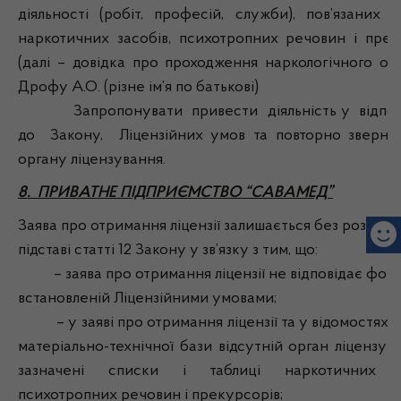
діяльності (робіт, професій, служби), пов’язаних з
наркотичних засобів, психотропних речовин і прек
(далі – довідка про проходження наркологічного огл
Дрофу А.О. (різне ім’я по батькові)
Запропонувати привести діяльність у відпові
до Закону, Ліцензійних умов та повторно зверну
органу ліцензування.
8. ПРИВАТНЕ ПІДПРИЄМСТВО “САВАМЕД”
Заява про отримання ліцензії залишається без розгляд
підставі статті 12 Закону у зв’язку з тим, що:
– заява про отримання ліцензії не відповідає форм
встановленій Ліцензійними умовами;
– у заяві про отримання ліцензії та у відомостях п
матеріально-технічної бази відсутній орган ліцензув
зазначені списки і таблиці наркотичних за
психотропних речовин і прекурсорів;