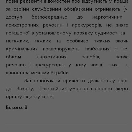
повні реквізити відомостей про відсутність у працівни
за своїми службовими обов’язками отримають (чи
доступ безпосередньо до наркотичних за
психотропних речовин і прекурсорів, не знято
погашеної в установленому порядку судимості за в
нетяжких, тяжких та особливо тяжких злочин
кримінальних правопорушень, пов’язаних з нез
обігом наркотичних засобів, психотр
речовин і прекурсорів, у тому числі т
вчинені за межами України
Запропонувати привести діяльність у відпові
до Закону, Ліцензійних умов та повторно зверну
органу ліцензування.
Всього: 8