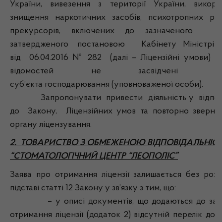
України, вивезення з території України, викори
знищення наркотичних засобів, психотропних ре
прекурсорів, включених до зазначеного пер
затвердженого постановою Кабінету Міністрів 
від 06.04.2016 № 282 (далі – Ліцензійні умови) (с
відомостей не засвідчені підп
суб’єкта господарювання (уповноваженої особи).
Запропонувати привести діяльність у відпові
до Закону, Ліцензійних умов та повторно зверну
органу ліцензування.
2. ТОВАРИСТВО З ОБМЕЖЕНОЮ ВІДПОВІДАЛЬНІС
“СТОМАТОЛОГІЧНИЙ ЦЕНТР “ЛЕОПОЛІС”
Заява про отримання ліцензії залишається без розг
підставі статті 12 Закону у зв’язку з тим, що:
– у описі документів, що додаються до зая
отримання ліцензії (додаток 2) відсутній перелік док