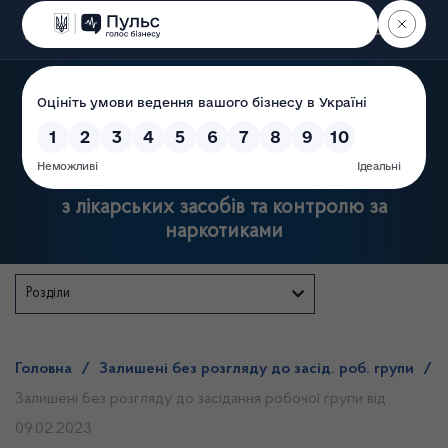
Пошук
Державна служба України
з лікарських засобів та контролю за
наркотиками
Розділи
Головна
/
Залишені без розгляду до засід. роб. групи
/
Залишені без розгляду до засідання робочої групи від
09.02.2023