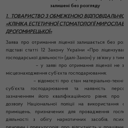
залишені без розгляду
1. ТОВАРИСТВО З ОБМЕЖЕНОЮ ВІДПОВІДАЛЬНІС
«КЛІНІКА ЕСТЕТИЧНОЇ СТОМАТОЛОГІЇ МИРОСЛАВИ
ДРОГОМИРЕЦЬКОЇ»
Заява про отримання ліцензії залишається без розг
підставі статті 12 Закону України «Про ліцензуванн
господарської діяльності» (далі-Закон) у зв’язку з тим, 
– у заяві про отримання ліцензії не заз
місцезнаходження суб’єкта господарювання;
– відомості про стан матеріально-технічно
суб’єкта господарювання та наявність персон
зазначенням його кваліфікаційного рівня; про на
дозволу Національної поліції на використання об’
приміщень, призначених для провадження господ
діяльності з обігу наркотичних засобів, психо
речовин і прекурсорів; про відсутність у працівників