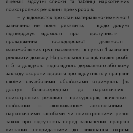
ліцензії, відсутні списки та таблиці наркотичних з
психотропних речовин і прекурсорів;
– у відомостях про стан матеріально-технічної баз
зазначено не повні реквізити, щодо докумен
підтверджує відомості про доступність
провадження господарської діяльност
маломобільних груп населення, в пункті 4 зазначені
реквізити дозволу Національної поліції; наявні розбі
п. 5 та довідкою відповідного державного або комун
закладу охорони здоров’я про відсутність у працівників
своїми службовими обов’язками отримують (чи
доступ безпосередньо до наркотичних за
психотропних речовин і прекурсорів, психічних ро
пов’язаних із зловживанням алкогольними на
наркотичними засобами чи психотропними речови
також про відсутність серед зазначених працівникі
визнаних непридатними до виконання окремих