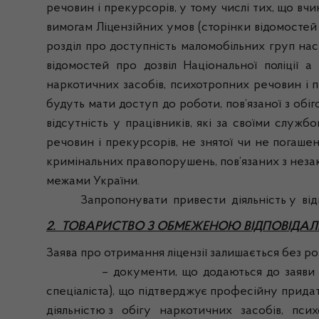
речовин і прекурсорів, у тому числі тих, що 
вимогам Ліцензійних умов (сторінки відомостей
розділ про доступність маломобільних груп насе
відомостей про дозвіл Національної поліції а
наркотичних засобів, психотропних речовин і пр
будуть мати доступ до роботи, пов’язаної з о
відсутність у працівників, які за своїми слу
речовин і прекурсорів, не знятої чи не погаше
кримінальних правопорушень, пов’язаних з незак
межами України.
Запропонувати привести діяльність у відпові
2. ТОВАРИСТВО З ОБМЕЖЕНОЮ ВІДПОВІДАЛ
Заява про отримання ліцензії залишається без розг
– документи, що додаються до заяви про отр
спеціаліста), що підтверджує професійну прида
діяльністю з обігу наркотичних засобів, пси