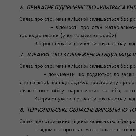
6. ПРИВАТНЕ ПІДПРИЄМСТВО «УЛЬТРАСАУНД
Заява про отримання ліцензії залишається без розг
– відомості про стан матеріально-технічно
господарювання (уповноваженої особи).
Запропонувати привести діяльність у відпові
7. ТОВАРИСТВО З ОБМЕЖЕНОЮ ВІДПОВІДАЛ
Заява про отримання ліцензії залишається без розг
– документи, що додаються до заяви про отр
спеціаліста), що підтверджує професійну прида
діяльністю з обігу наркотичних засобів, психо
Запропонувати привести діяльність у відпові
8. ТЕРНОПІЛЬСЬКЕ ОБЛАСНЕ ВИРОБНИЧО-ТО
Заява про отримання ліцензії залишається без розг
– відомості про стан матеріально-технічної ба