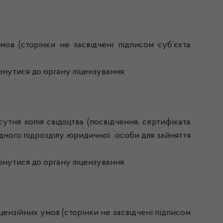
 (сторінки не засвідчені підписом суб’єкта
утися до органу ліцензування.
я копія свідоцтва (посвідчення, сертифіката
ідного підрозділу юридичної особи для зайняття
утися до органу ліцензування.
ензійних умов (сторінки не засвідчені підписом