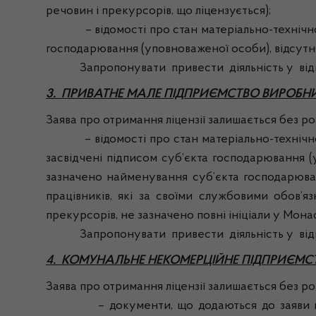
речовин і прекурсорів, що ліцензується);
– відомості про стан матеріально-технічної б
господарювання (уповноваженої особи), відсутня
Запропонувати привести діяльність у відпові
3. ПРИВАТНЕ МАЛЕ ПІДПРИЄМСТВО ВИРОБН
Заява про отримання ліцензії залишається без розг
– відомості про стан матеріально-технічно
засвідчені підписом суб’єкта господарювання (
зазначено найменування суб’єкта господарюванн
працівників, які за своїми службовими обов’
прекурсорів, не зазначено повні ініціали у Мона
Запропонувати привести діяльність у відпові
4. КОМУНАЛЬНЕ НЕКОМЕРЦІЙНЕ ПІДПРИЄМСТ
Заява про отримання ліцензії залишається без розг
– документи, що додаються до заяви про отр