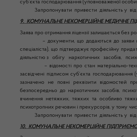
суб’єкта господарювання (уповноваженої особи), 
Запропонувати привести діяльність у відпові
9. КОМУНАЛЬНЕ НЕКОМЕРЦІЙНЕ МЕДИЧНЕ П
Заява про отримання ліцензії залишається без розг
– документи, що додаються до заяви про отр
спеціаліста), що підтверджує професійну прида
діяльністю з обігу наркотичних засобів, психо
– відомості про стан матеріально-технічно
засвідчені підписом суб’єкта господарювання (у
зазначено не повні реквізити відомостей пр
безпосередньо до наркотичних засобів, псих
вчинення нетяжких, тяжких та особливо тяжки
психотропних речовин і прекурсорів, у тому чис
Запропонувати привести діяльність у відпові
10. КОМУНАЛЬНЕ НЕКОМЕРЦІЙНЕ ПІДПРИЄМС