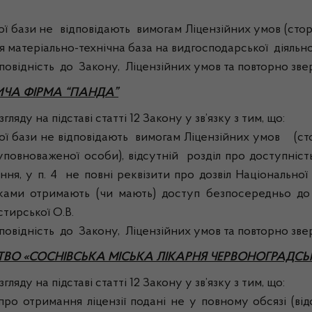
ази не відповідають вимогам Ліцензійних умов (сторін
 матеріально-технічна база на видгосподарської діяльно
дність до Закону, Ліцензійних умов та повторно зверн
ИЧА ФІРМА “ПАНДА”
ляду на підставі статті 12 Закону у зв’язку з тим, що:
ї бази не відповідають вимогам Ліцензійних умов (
уповноваженої особи), відсутній розділ про доступніст
я, у п. 4 не повні реквізити про дозвіл Національної 
язками отримають (чи мають) доступ безпосередньо до
стирської О.В.
дність до Закону, Ліцензійних умов та повторно зверн
ВО «СОСНІВСЬКА МІСЬКА ЛІКАРНЯ ЧЕРВОНОГРАДСЬК
ляду на підставі статті 12 Закону у зв’язку з тим, що:
имання ліцензії подані не у повному обсязі (відсутн