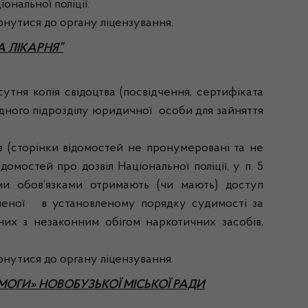
ональної поліції.
утися до органу ліцензування.
 ЛІКАРНЯ”
я копія свідоцтва (посвідчення, сертифіката
ідного підрозділу юридичної особи для зайняття
сторінки відомостей не пронумеровані та не
омостей про дозвіл Національної поліції, у п. 5
ими обов’язками отримають (чи мають) доступ
ашеної в установленому порядку судимості за
них з незаконним обігом наркотичних засобів,
утися до органу ліцензування.
МОГИ» НОВОБУЗЬКОЇ МІСЬКОЇ РАДИ