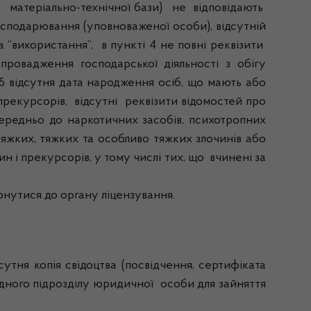
н матеріально-технічної бази) не відповідають
осподарювання (уповноваженої особи), відсутній
а “використання”, в пункті 4 не повні реквізити
 провадження господарської діяльності з обігу
і 5 відсутня дата народження осіб, що мають або
рекурсорів, відсутні реквізити відомостей про
середньо до наркотичних засобів, психотропних
тяжких, тяжких та особливо тяжких злочинів або
 і прекурсорів, у тому числі тих, що вчинені за
утися до органу ліцензування.
я копія свідоцтва (посвідчення, сертифіката
ідного підрозділу юридичної особи для зайняття