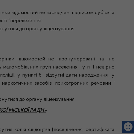
ки відомостей не засвідчені підписом суб’єкта
сті “перевезення”.
утися до органу ліцензування.
сторінки відомостей не пронумеровані та не
ь маломобільних груп населення, у п. 1 невірно
поліції, у пункті 5 відсутні дати народження у
 наркотичних засобів, психотропних речовин і
утися до органу ліцензування.
ОЇ МІСЬКОЇ РАДИ»
я копія свідоцтва (посвідчення, сертифіката