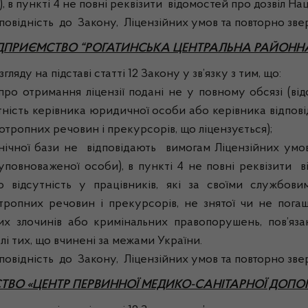
в пункті 4 не повні реквізити відомостей про дозвіл Наці
дність до Закону, Ліцензійних умов та повторно зверн
ІДПРИЄМСТВО “РОГАТИНСЬКА ЦЕНТРАЛЬНА РАЙОННА
ляду на підставі статті 12 Закону у зв’язку з тим, що:
имання ліцензії подані не у повному обсязі (відсутн
тність керівника юридичної особи або керівника відпов
тропних речовин і прекурсорів, що ліцензується);
ї бази не відповідають вимогам Ліцензійних умов (
повноваженої особи), в пункті 4 не повні реквізити від
о відсутність у працівників, які за своїми службов
отропних речовин і прекурсорів, не знятої чи не пог
х злочинів або кримінальних правопорушень, пов’яза
лі тих, що вчинені за межами України.
дність до Закону, Ліцензійних умов та повторно зверн
ТВО «ЦЕНТР ПЕРВИННОЇ МЕДИКО-САНІТАРНОЇ ДОПО