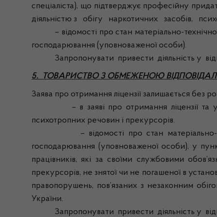
спеціаліста), що підтверджує професійну прида
діяльністю з обігу наркотичних засобів, психо
– відомості про стан матеріально-технічної б
господарювання (уповноваженої особи).
Запропонувати привести діяльність у відпові
5. ТОВАРИСТВО З ОБМЕЖЕНОЮ ВІДПОВІДАЛ
Заява про отримання ліцензії залишається без розг
– в заяві про отримання ліцензії та у відо
психотропних речовин і прекурсорів.
– відомості про стан матеріально-технічно
господарювання (уповноваженої особи), у пункт
працівників, які за своїми службовими обов’
прекурсорів, не знятої чи не погашеної в устан
правопорушень, пов’язаних з незаконним обіго
України.
Запропонувати привести діяльність у відпові