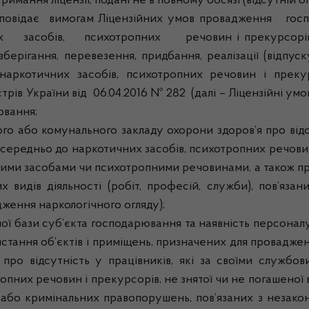
ня ліцензії, подані не в повному обсязі (відсутній опи
дає вимогам Ліцензійних умов провадження господ
их засобів, психотропних речовин і прекурсорів, 
ігання, перевезення, придбання, реалізації (відпуску
 наркотичних засобів, психотропних речовин і преку
країни від 06.04.2016 № 282 (далі – Ліцензійні умови
ювання;
бо комунального закладу охорони здоров’я про відсутн
ередньо до наркотичних засобів, психотропних речовин і
ми засобами чи психотропними речовинами, а також про 
идів діяльності (робіт, професій, служби), пов’язан
дження наркологічного огляду);
ази суб’єкта господарювання та наявність персоналу із
истання об’єктів і приміщень, призначених для провадже
 про відсутність у працівників, які за своїми служб
опних речовин і прекурсорів, не знятої чи не погашеної
 або кримінальних правопорушень, пов’язаних з незако