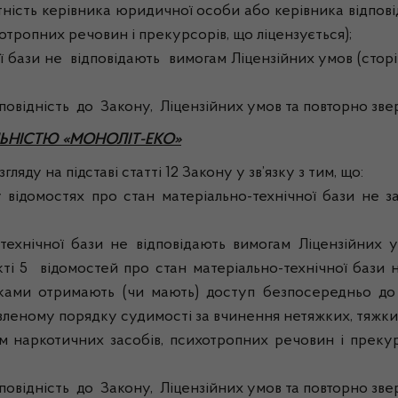
тність керівника юридичної особи або керівника відпов
тропних речовин і прекурсорів, що ліцензується);
ази не відповідають вимогам Ліцензійних умов (сторін
дність до Закону, Ліцензійних умов та повторно зверн
ЬНІСТЮ «МОНОЛІТ-ЕКО»
ляду на підставі статті 12 Закону у зв’язку з тим, що:
мостях про стан матеріально-технічної бази не зазн
ї бази не відповідають вимогам Ліцензійних умов
і 5 відомостей про стан матеріально-технічної бази н
язками отримають (чи мають) доступ безпосередньо до
овленому порядку судимості за вчинення нетяжких, тяжк
м наркотичних засобів, психотропних речовин і прекур
дність до Закону, Ліцензійних умов та повторно зверн