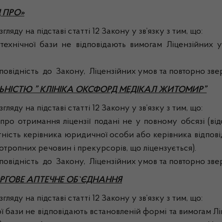
 ПРО»
ляду на підставі статті 12 Закону у зв’язку з тим, що:
ї бази не відповідають вимогам Ліцензійних умов
дність до Закону, Ліцензійних умов та повторно зверн
ЬНІСТЮ ” КЛІНІКА ОКСФОРД МЕДІКАЛ ЖИТОМИР”
ляду на підставі статті 12 Закону у зв’язку з тим, що:
имання ліцензії подані не у повному обсязі (відсутн
тність керівника юридичної особи або керівника відпов
тропних речовин і прекурсорів, що ліцензується).
дність до Закону, Ліцензійних умов та повторно зверн
РГОВЕ АПТЕЧНЕ ОБ`ЄДНАННЯ
ляду на підставі статті 12 Закону у зв’язку з тим, що:
зи не відповідають встановленій формі та вимогам Ліц