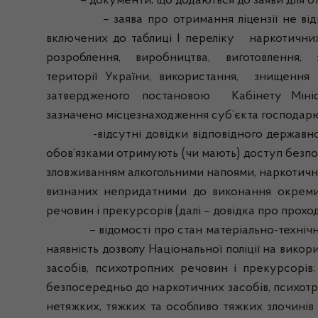
– документи, що додаються до заяви для отриман
– заява про отримання ліцензії не відпові
включених до таблиці I переліку наркотичн
розроблення, виробництва, виготовлення, збер
території України, використання, знищення
затвердженого постановою Кабінету Міністрів У
зазначено місцезнаходження суб’єкта господар
-відсутні довідки відповідного державного а
обов’язками отримують (чи мають) доступ безпос
зловживанням алкогольними напоями, наркотични
визнаних непридатними до виконання окремих в
речовин і прекурсорів (далі – довідка про прохо
– відомості про стан матеріально-технічної б
наявність дозволу Національної поліції на викор
засобів, психотропних речовин і прекурсорів;
безпосередньо до наркотичних засобів, психотр
нетяжких, тяжких та особливо тяжких злочинів