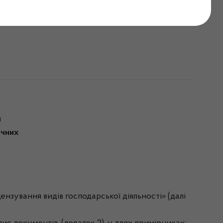
рупи від 02.02.2023
й
ичних
нзування видів господарської діяльності» (далі