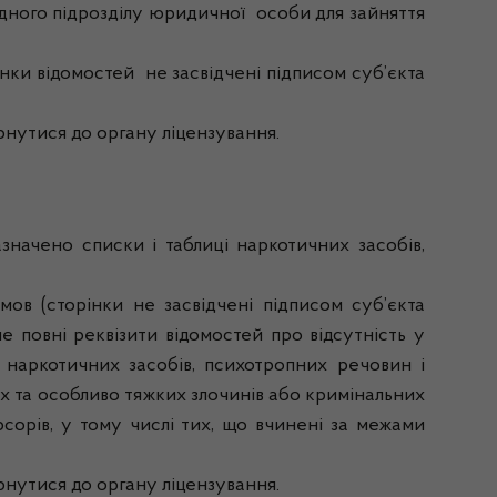
ідного підрозділу юридичної особи для зайняття
ки відомостей не засвідчені підписом суб’єкта
утися до органу ліцензування.
ачено списки і таблиці наркотичних засобів,
 (сторінки не засвідчені підписом суб’єкта
е повні реквізити відомостей про відсутність у
 наркотичних засобів, психотропних речовин і
их та особливо тяжких злочинів або кримінальних
сорів, у тому числі тих, що вчинені за межами
утися до органу ліцензування.