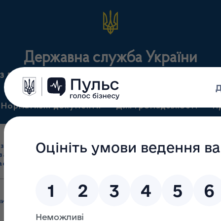
Державна служба України
з лікарських засобів та контролю за наркотикам
Нормативні документи
Для громадськості
П
Ліцензування
здрібна торгівля
Державний
виробництва лікарс
засобами, імпорт
нагляд
засобів, крові т
асобів (крім АФІ)
(контроль)
сертифікація
пи
/
Залишені без розгляду до засідання робочої групи від 02.0