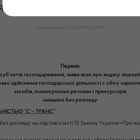
яду до засідання робочої г
Опубліковано 02.02.2023 о 13:05
Перелік
суб’єктів господарювання, заяви яких про видачу ліцензі
раво здійснення господарської діяльності з обігу наркот
засобів, психотропних речовин і прекурсорів
залишені без розгляду
НІСТЬЮ “С – ТРАНС”
озгляду на підставі статті 12 Закону України «Про ліце