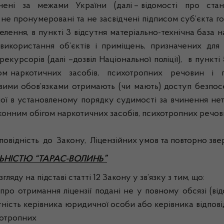
вчинені за межами України (далі – відомості про ста
 не пронумеровані та не засвідчені підписом суб’єкта г
лення, в пункті 3 відсутня матеріально-технічна база н
 використання об’єктів і приміщень, призначених для
екурсорів (далі –дозвіл Національної поліції), в пункт
бігом наркотичних засобів, психотропних речовин і п
жбовими обов’язками отримають (чи мають) доступ безпо
ної в установленому порядку судимості за вчинення не
онним обігом наркотичних засобів, психотропних речовин
дність до Закону, Ліцензійних умов та повторно зверн
ЬНІСТЮ “ТАРАС-ВОЛИНЬ”
ляду на підставі статті 12 Закону у зв’язку з тим, що:
имання ліцензії подані не у повному обсязі (відсутн
тність керівника юридичної особи або керівника відпов
хотропних