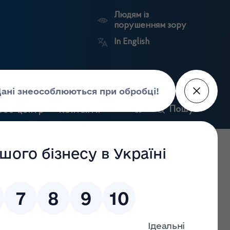
Людям із
порушенням зору
In English
и
Пошук
рес-центр
Контакти
Антикорупційний
ьких
Ринковий
Державні
портал
а
нагляд
реєстри
Держлікслужби
2.2023