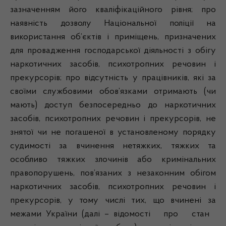
зазначенням його кваліфікаційного рівня; про
наявність дозволу Національної поліції на
використання об’єктів і приміщень, призначених
для провадження господарської діяльності з обігу
наркотичних засобів, психотропних речовин і
прекурсорів; про відсутність у працівників, які за
своїми службовими обов’язками отримають (чи
мають) доступ безпосередньо до наркотичних
засобів, психотропних речовин і прекурсорів, не
знятої чи не погашеної в установленому порядку
судимості за вчинення нетяжких, тяжких та
особливо тяжких злочинів або кримінальних
правопорушень, пов’язаних з незаконним обігом
наркотичних засобів, психотропних речовин і
прекурсорів, у тому числі тих, що вчинені за
межами України (далі – відомості про стан