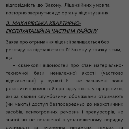
відповідність до Закону, Ліцензійних умов та
повторно звернутися до органу ліцензування
3. МАКАРІВСЬКА КВАРТИРНО-
ЕКСПЛУАТАЦІЙНА ЧАСТИНА РАЙОНУ
Заява про отримання ліцензії залишається без
розгляду на підставі статті 12 Закону у зв’язку з тим,
що:
– скан-копії відомостей про стан матеріально-
техночної бази неналежної якості (частково
відскановані), у пункті 5 не зазначені повні
реквізити відомостей про відсутність у працівників,
які за своїми службовими обов’язками отримають
(чи мають) доступ безпосередньо до наркотичних
засобів, психотропних речовин і прекурсорів, не
знятої чи не погашеної в установленому порядку
судимості за вчинення нетяжких, тяжких та