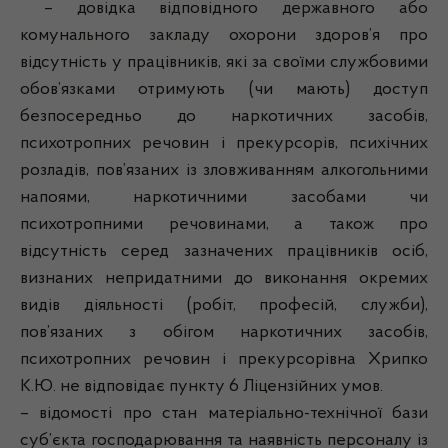
– довідка відповідного державного або
комунального закладу охорони здоров’я про
відсутність у працівників, які за своїми службовими
обов’язками отримують (чи мають) доступ
безпосередньо до наркотичних засобів,
психотропних речовин і прекурсорів, психічних
розладів, пов’язаних із зловживанням алкогольними
напоями, наркотичними засобами чи
психотропними речовинами, а також про
відсутність серед зазначених працівників осіб,
визнаних непридатними до виконання окремих
видів діяльності (робіт, професій, служби),
пов’язаних з обігом наркотичних засобів,
психотропних речовин і прекурсорівна Хрипко
К.Ю. не відповідає пункту 6 Ліцензійних умов.
– відомості про стан матеріально-технічної бази
суб’єкта господарювання та наявність персоналу із