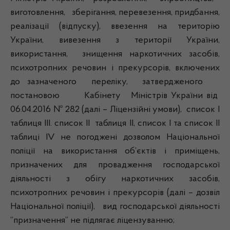
виготовлення, зберігання, перевезення, придбання,
реалізації (відпуску), ввезення на територію
України, вивезення з території України,
використання, знищення наркотичних засобів,
психотропних речовин і прекурсорів, включених
до зазначеного переліку, затвердженого
постановою Кабінету Міністрів України від
06.04.2016 № 282 (далі – Ліцензійні умови), список I
таблиця III. список II таблиця II, список I та список II
таблиці IV не погоджені дозволом Національної
поліції на використання об’єктів і приміщень,
призначених для провадження господарської
діяльності з обігу наркотичних засобів,
психотропних речовин і прекурсорів (далі – дозвіл
Національної поліції), вид господарської діяльності
“призначення” не підлягає ліцензуванню;