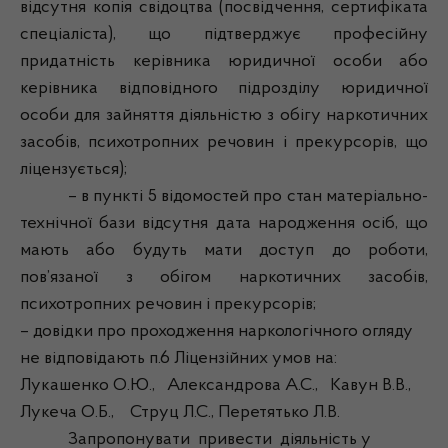
відсутня копія свідоцтва (посвідчення, сертифіката
спеціаліста), що підтверджує професійну
придатність керівника юридичної особи або
керівника відповідного підрозділу юридичної
особи для зайняття діяльністю з обігу наркотичних
засобів, психотропних речовин і прекурсорів, що
ліцензується);
– в пункті 5 відомостей про стан матеріально-
технічної бази відсутня дата народження осіб, що
мають або будуть мати доступ до роботи,
пов’язаної з обігом наркотичних засобів,
психотропних речовин і прекурсорів;
– довідки про проходження наркологічного огляду
не відповідають п.6 Ліцензійних умов на:
Лукашенко О.Ю., Александрова А.С., Кавун В.В.,
Лукеча О.Б., Струц Л.С., Перетятько Л.В.
Запропонувати привести діяльність у