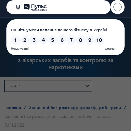
Пошук
Державна служба України
з лікарських засобів та контролю за
наркотиками
Розділи
Головна
/
Залишені без розгляду до засід. роб. групи
/
Залишені без розгляду до засідання робочої групи від
03.11.2022