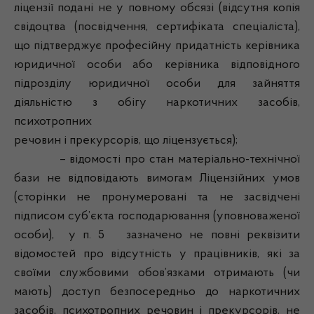
ліцензії подані не у повному обсязі (відсутня копія
свідоцтва (посвідчення, сертифіката спеціаліста),
що підтверджує професійну придатність керівника
юридичної особи або керівника відповідного
підрозділу юридичної особи для зайняття
діяльністю з обігу наркотичних засобів,
психотропних
речовин і прекурсорів, що ліцензується);
– відомості про стан матеріально-технічної
бази не відповідають вимогам Ліцензійних умов
(сторінки не пронумеровані та не засвідчені
підписом суб’єкта господарювання (уповноваженої
особи), у п. 5 зазначено не повні реквізити
відомостей про відсутність у працівників, які за
своїми службовими обов’язками отримають (чи
мають) доступ безпосередньо до наркотичних
засобів, психотропних речовин і прекурсорів, не