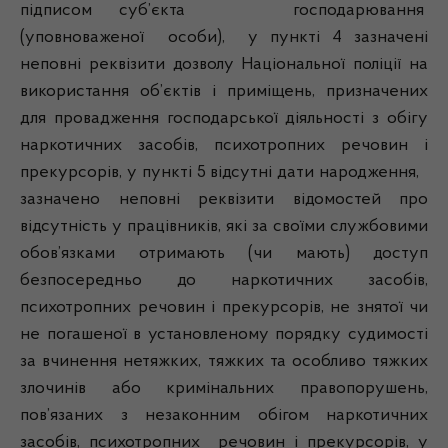
підписом суб’єкта господарювання
(уповноваженої особи), у пункті 4 зазначені
неповні реквізити дозволу Національної поліції на
використання об’єктів і приміщень, призначених
для провадження господарської діяльності з обігу
наркотичних засобів, психотропних речовин і
прекурсорів, у пункті 5 відсутні дати народження,
зазначено неповні реквізити відомостей про
відсутність у працівників, які за своїми службовими
обов’язками отримають (чи мають) доступ
безпосередньо до наркотичних засобів,
психотропних речовин і прекурсорів, не знятої чи
не погашеної в установленому порядку судимості
за вчинення нетяжких, тяжких та особливо тяжких
злочинів або кримінальних правопорушень,
пов’язаних з незаконним обігом наркотичних
засобів, психотропних речовин і прекурсорів, у