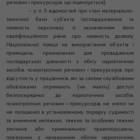
речовин і прекурсорів, що ліцензується);
– у п. 5 відомостей про стан матеріально-
технічної бази суб’єкта господарювання та
наявність персоналу із зазначенням його
кваліфікаційного рівня; про наявність дозволу
Національної поліції на використання об’єктів і
приміщень, призначених для провадження
господарської діяльності з обігу наркотичних
засобів, психотропних речовин і прекурсорів; про
відсутність у працівників, які за своїми службовими
обов’язками отримають (чи мають) доступ
безпосередньо до наркотичних засобів,
психотропних речовин і прекурсорів, не знятої чи
не погашеної в установленому порядку судимості
за вчинення нетяжких, тяжких та особливо тяжких
злочинів або кримінальних правопорушень,
пов’язаних з незаконним обігом наркотичних