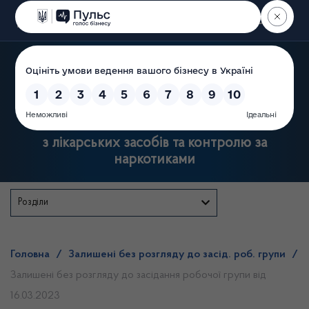
Пошук
Державна служба України
з лікарських засобів та контролю за
наркотиками
Розділи
Головна
/
Залишені без розгляду до засід. роб. групи
/
Залишені без розгляду до засідання робочої групи від
16.03.2023