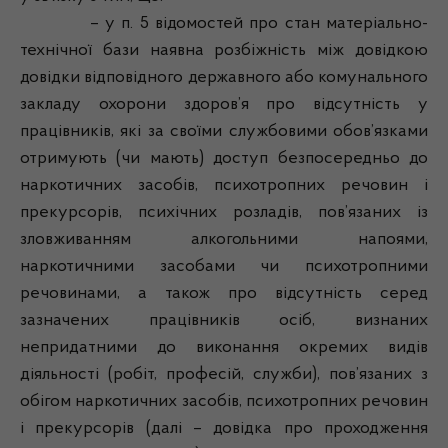
– у п. 5 відомостей про стан матеріально-
технічної бази наявна розбіжність між довідкою
довідки відповідного державного або комунального
закладу охорони здоров’я про відсутність у
працівників, які за своїми службовими обов’язками
отримують (чи мають) доступ безпосередньо до
наркотичних засобів, психотропних речовин і
прекурсорів, психічних розладів, пов’язаних із
зловживанням алкогольними напоями,
наркотичними засобами чи психотропними
речовинами, а також про відсутність серед
зазначених працівників осіб, визнаних
непридатними до виконання окремих видів
діяльності (робіт, професій, служби), пов’язаних з
обігом наркотичних засобів, психотропних речовин
і прекурсорів (далі – довідка про проходження