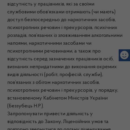
відсутність у працівників, які за своїми
службовими обов’язками отримають (чи мають)
доступ безпосередньо до наркотичних засобів,
психотропних речовин і прекурсорів, психічних
розладів, пов’язаних із зловживанням алкогольними
напоями, наркотичними засобами чи
психотропними речовинами, а також про
відсутність серед зазначених працівників осіб,
визнаних непридатними до виконання окремих
видів діяльності (робіт, професій, служби),
пов’язаних з обігом наркотичних засобів,
психотропних речовин і прекурсорів, у порядку,
встановленому Кабінетом Міністрів України
(Беззубець Н.Р.).
Запропонувати привести діяльність у
відповідність до Закону, Ліцензійних умов та
повторно звернутися до органу ліцензування.