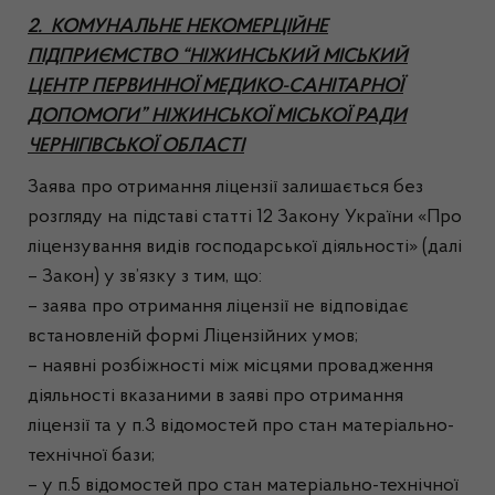
2. КОМУНАЛЬНЕ НЕКОМЕРЦІЙНЕ
ПІДПРИЄМСТВО “НІЖИНСЬКИЙ МІСЬКИЙ
ЦЕНТР ПЕРВИННОЇ МЕДИКО-САНІТАРНОЇ
ДОПОМОГИ” НІЖИНСЬКОЇ МІСЬКОЇ РАДИ
ЧЕРНІГІВСЬКОЇ ОБЛАСТІ
Заява про отримання ліцензії залишається без
розгляду на підставі статті 12 Закону України «Про
ліцензування видів господарської діяльності» (далі
– Закон) у зв’язку з тим, що:
– заява про отримання ліцензії не відповідає
встановленій формі Ліцензійних умов;
– наявні розбіжності між місцями провадження
діяльності вказаними в заяві про отримання
ліцензії та у п.3 відомостей про стан матеріально-
технічної бази;
– у п.5 відомостей про стан матеріально-технічної