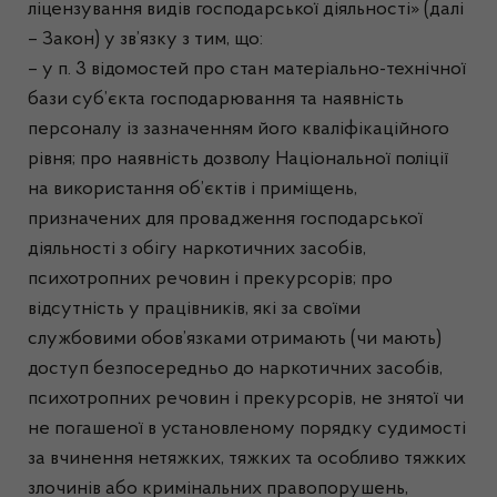
ліцензування видів господарської діяльності» (далі
– Закон) у зв’язку з тим, що:
– у п. 3 відомостей про стан матеріально-технічної
бази суб’єкта господарювання та наявність
персоналу із зазначенням його кваліфікаційного
рівня; про наявність дозволу Національної поліції
на використання об’єктів і приміщень,
призначених для провадження господарської
діяльності з обігу наркотичних засобів,
психотропних речовин і прекурсорів; про
відсутність у працівників, які за своїми
службовими обов’язками отримають (чи мають)
доступ безпосередньо до наркотичних засобів,
психотропних речовин і прекурсорів, не знятої чи
не погашеної в установленому порядку судимості
за вчинення нетяжких, тяжких та особливо тяжких
злочинів або кримінальних правопорушень,