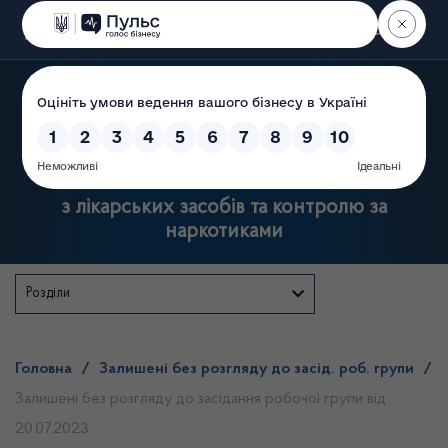
Пошук
Державна служба України
з лікарських засобів та контролю за
наркотиками
Розділи
Головна
/
Залишені без розгляду до засід. роб. групи
/
Залишені без розгляду до засідання робочої групи від
20.07.2023