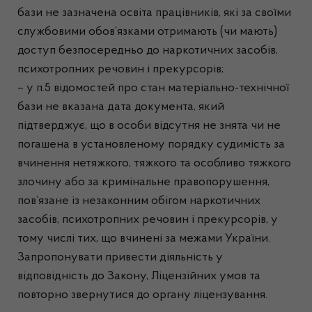
бази не зазначена освіта працівників, які за своїми
службовими обов’язками отримають (чи мають)
доступ безпосередньо до наркотичних засобів,
психотропних речовин і прекурсорів;
– у п.5 відомостей про стан матеріально-технічної
бази не вказана дата документа, який
підтверджує, що в особи відсутня не знята чи не
погашена в установленому порядку судимість за
вчинення нетяжкого, тяжкого та особливо тяжкого
злочину або за кримінальне правопорушення,
пов’язане із незаконним обігом наркотичних
засобів, психотропних речовин і прекурсорів, у
тому числі тих, що вчинені за межами України.
Запропонувати привести діяльність у
відповідність до Закону, Ліцензійних умов та
повторно звернутися до органу ліцензування.