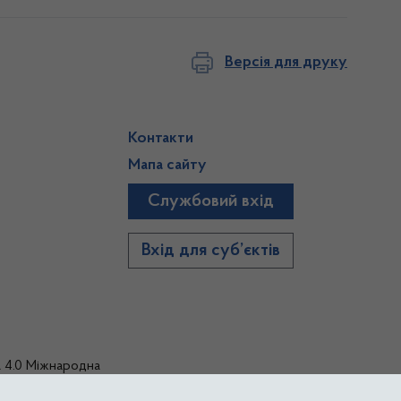
Версія для друку
Контакти
Мапа сайту
Службовий вхід
)
Вхід для суб’єктів
а 4.0 Міжнародна
тиками