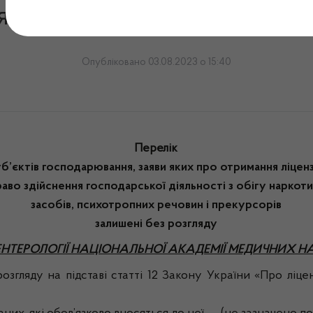
яду до засідання робочої г
Опубліковано 03.08.2023 о 15:40
Перелік
б’єктів господарювання, заяви яких про отримання ліценз
раво здійснення господарської діяльності з обігу наркот
засобів, психотропних речовин і прекурсорів
залишені без розгляду
ЕНТЕРОЛОГІЇ НАЦІОНАЛЬНОЇ АКАДЕМІЇ МЕДИЧНИХ НА
озгляду на підставі статті 12 Закону України «Про ліцен