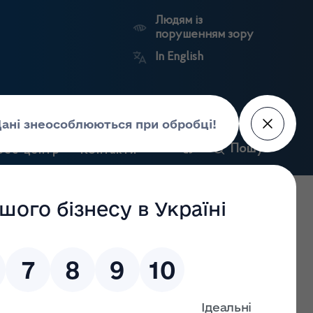
Людям із
порушенням зору
In English
и
Пошук
рес-центр
Контакти
Антикорупційний
ьких
Ринковий
Державні
портал
а
нагляд
реєстри
Держлікслужби
8.2023