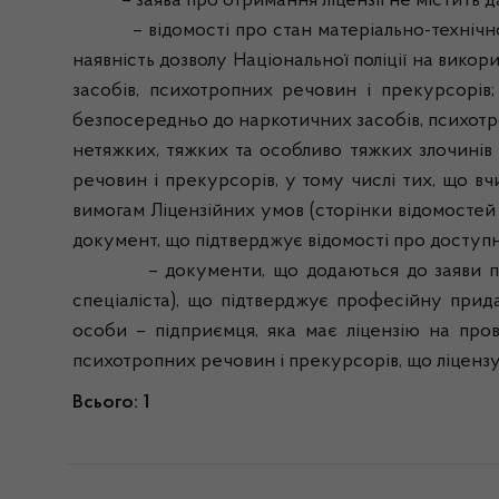
– заява про отримання ліцензії не містить дан
– відомості про стан матеріально-технічної б
наявність дозволу Національної поліції на викор
засобів, психотропних речовин і прекурсорів;
безпосередньо до наркотичних засобів, психотр
нетяжких, тяжких та особливо тяжких злочинів
речовин і прекурсорів, у тому числі тих, що 
вимогам Ліцензійних умов (сторінки відомостей
документ, що підтверджує відомості про доступн
– документи, що додаються до заяви про отри
спеціаліста), що підтверджує професійну прид
особи – підприємця, яка має ліцензію на пров
психотропних речовин і прекурсорів, що ліцензу
Всього: 1