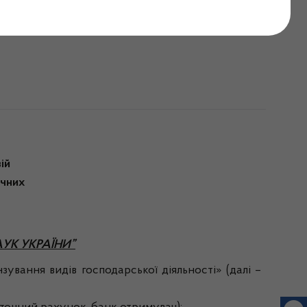
рупи від 03.08.2023
ій
ичних
УК УКРАЇНИ”
зування видів господарської діяльності» (далі –