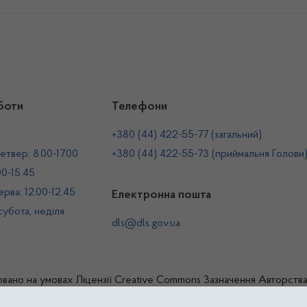
боти
Телефони
+380 (44) 422-55-77 (загальний)
етвер: 8.00-17.00
+380 (44) 422-55-73 (приймальня Голови
00-15.45
рва: 12.00-12.45
Електронна пошта
 субота, неділя
dls@dls.gov.ua
овано на умовах
Ліцензії Creative Commons Зазначення Авторств
жавна служба України з лікарських засобів та контролю за нарко