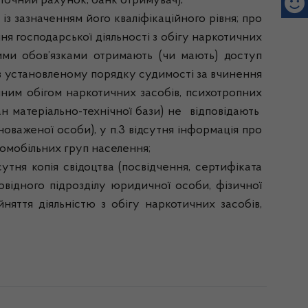
точний рахунок, банк отримувач);
 зазначенням його кваліфікаційного рівня; про
ня господарської діяльності з обігу наркотичних
овими обов’язками отримають (чи мають) доступ
 в установленому порядку судимості за вчинення
нним обігом наркотичних засобів, психотропних
н матеріально-технічної бази) не відповідають
оваженої особи), у п.3 відсутня інформація про
ломобільних груп населення;
ня копія свідоцтва (посвідчення, сертифіката
овідного підрозділу юридичної особи, фізичної
няття діяльністю з обігу наркотичних засобів,