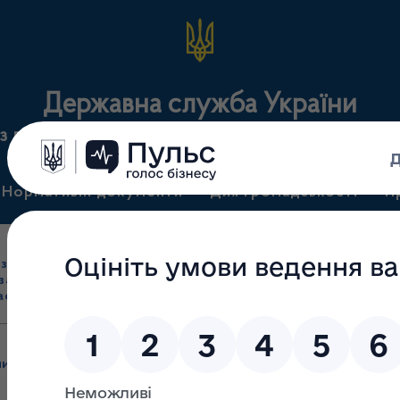
Державна служба України
з лікарських засобів та контролю за наркотикам
Нормативні документи
Для громадськості
П
Ліцензування
здрібна торгівля
Державний
виробництва лікарс
засобами, імпорт
нагляд
засобів, крові т
асобів (крім АФІ)
(контроль)
сертифікація
пи
/
Залишені без розгляду до засідання робочої групи від 03.0