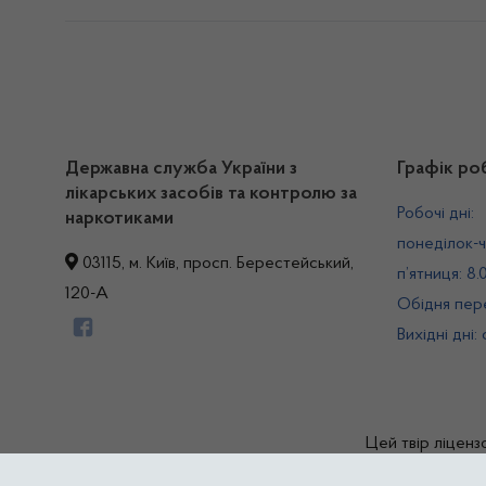
Державна служба України з
Графік ро
лікарських засобів та контролю за
Робочі дні:
наркотиками
понеділок-ч
03115, м. Київ, просп. Берестейський,
п’ятниця: 8.
120-А
Обідня пере
Вихідні дні:
Цей твір ліценз
© Дер