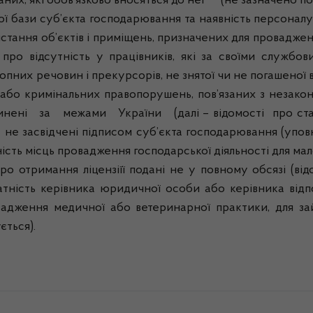
их, які обов’язково вносяться до неї (не зазначено по
ази суб’єкта господарювання та наявність персоналу із
истання об’єктів і приміщень, призначених для проваджен
 про відсутність у працівників, які за своїми служб
опних речовин і прекурсорів, не знятої чи не погашеної
 або кримінальних правопорушень, пов’язаних з незако
вчинені за межами України (далі – відомості про ста
 не засвідчені підписом суб’єкта господарювання (уповн
ість місць провадження господарської діяльності для ма
мання ліцензіїї подані не у повному обсязі (відсут
атність керівника юридичної особи або керівника відп
адження медичної або ветеринарної практики, для зай
ється).