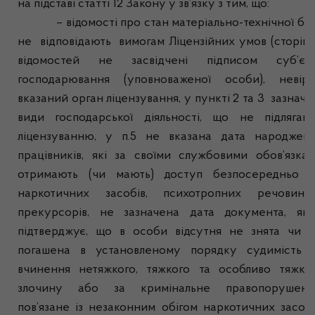
на підставі статті 12 Закону у зв’язку з тим, що:
– відомості про стан матеріально-технічної ба
не відповідають вимогам Ліцензійних умов (сторін
відомостей не засвідчені підписом суб’єк
господарювання (уповноваженої особи), невір
вказаний орган ліцензування, у пункті 2 та 3 зазначе
види господарської діяльності, що не підлягаю
ліцензуванню, у п.5 не вказана дата народжен
працівників, які за своїми службовими обов’язка
отримають (чи мають) доступ безпосередньо 
наркотичних засобів, психотропних речовин
прекурсорів, не зазначена дата документа, як
підтверджує, що в особи відсутня не знята чи 
погашена в установленому порядку судимість 
вчинення нетяжкого, тяжкого та особливо тяжко
злочину або за кримінальне правопорушенн
пов’язане із незаконним обігом наркотичних засобі