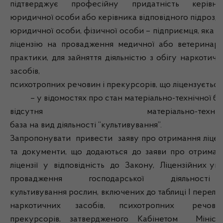
підтверджує професійну придатність керівни
юридичної особи або керівника відповідного підрозді
юридичної особи, фізичної особи – підприємця, яка м
ліцензію на провадження медичної або ветеринарн
практики, для зайняття діяльністю з обігу наркотичн
засобів,
психотропних речовин і прекурсорів, що ліцензується)
– у відомостях про стан матеріально-технічної ба
відсутня матеріально-техніч
база на вид діяльності “культивування”.
Запропонувати привести заяву про отримання ліценз
та документи, що додаються до заяви про отриман
ліцензії у відповідність до Закону, Ліцензійних ум
провадження господарської діяльності
культивування рослин, включених до таблиці I перелі
наркотичних засобів, психотропних речовин
прекурсорів, затвердженого Кабінетом Міністр