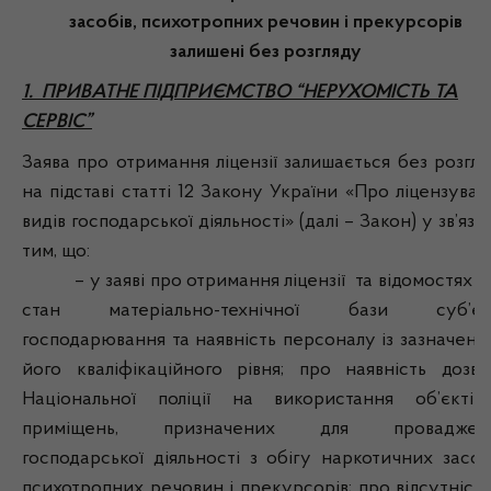
засобів, психотропних речовин і прекурсорів
залишені без розгляду
1. ПРИВАТНЕ ПІДПРИЄМСТВО “НЕРУХОМІСТЬ ТА
СЕРВІС”
Заява про отримання ліцензії залишається без розгля
на підставі статті 12 Закону України «Про ліцензуван
видів господарської діяльності» (далі – Закон) у зв’язк
тим, що:
– у заяві про отримання ліцензії та відомостях п
стан матеріально-технічної бази суб’єк
господарювання та наявність персоналу із зазначенн
його кваліфікаційного рівня; про наявність дозво
Національної поліції на використання об’єктів
приміщень, призначених для проваджен
господарської діяльності з обігу наркотичних засобі
психотропних речовин і прекурсорів; про відсутність