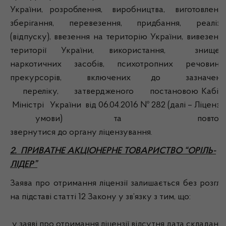
України, розроблення, виробництва, виготовленн
зберігання, перевезення, придбання, реалізац
(відпуску), ввезення на територію України, вивезення
території України, використання, знищен
наркотичних засобів, психотропних речовин
прекурсорів, включених до зазначено
переліку, затвердженого постановою Кабін
Міністрі України від 06.04.2016 № 282 (далі – Ліцензі
умови) та повторн
звернутися до органу ліцензування.
2. ПРИВАТНЕ АКЦІОНЕРНЕ ТОВАРИСТВО “ОРІЛЬ-
ЛІДЕР”
Заява про отримання ліцензії залишається без розгля
на підставі статті 12 Закону у зв’язку з тим, що:
у заяві про отримання ліцензії відсутня дата складання