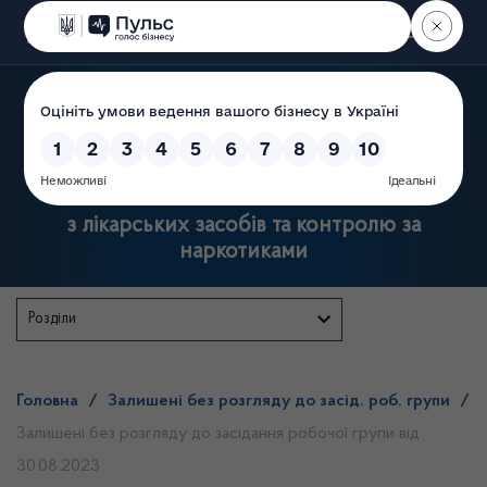
Пошук
Державна служба України
з лікарських засобів та контролю за
наркотиками
Розділи
Головна
/
Залишені без розгляду до засід. роб. групи
/
Залишені без розгляду до засідання робочої групи від
30.08.2023