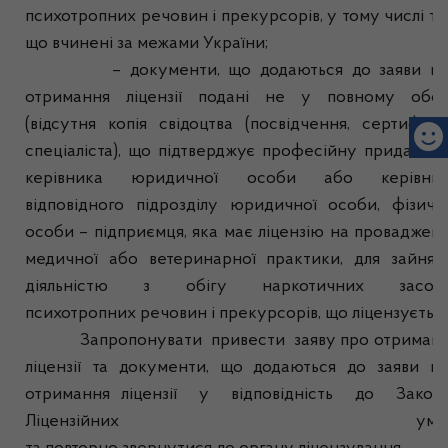
психотропних речовин і прекурсорів, у тому числі ти
що вчинені за межами України;
– документи, що додаються до заяви пр
отримання ліцензії подані не у повному обся
(відсутня копія свідоцтва (посвідчення, сертифіка
спеціаліста), що підтверджує професійну придатніс
керівника юридичної особи або керівник
відповідного підрозділу юридичної особи, фізичн
особи – підприємця, яка має ліцензію на проваджен
медичної або ветеринарної практики, для зайнят
діяльністю з обігу наркотичних засобів
психотропних речовин і прекурсорів, що ліцензується
Запропонувати привести заяву про отриман
ліцензії та документи, що додаються до заяви п
отримання ліцензії у відповідність до Закон
Ліцензійних умо