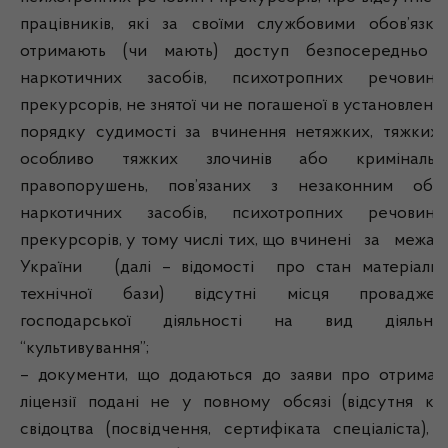
працівників, які за своїми службовими обов’язка
отримають (чи мають) доступ безпосередньо 
наркотичних засобів, психотропних речовин
прекурсорів, не знятої чи не погашеної в установлено
порядку судимості за вчинення нетяжких, тяжких 
особливо тяжких злочинів або кримінальн
правопорушень, пов’язаних з незаконним обіг
наркотичних засобів, психотропних речовин
прекурсорів, у тому числі тих, що вчинені за межа
України (далі – відомості про стан матеріальн
технічної бази) відсутні місця проваджен
господарської діяльності на вид діяльнос
“культивування”;
– документи, що додаються до заяви про отриман
ліцензії подані не у повному обсязі (відсутня коп
свідоцтва (посвідчення, сертифіката спеціаліста), 