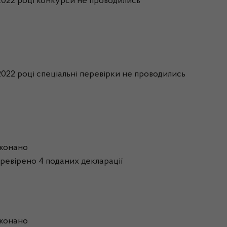
2022 році конкурси не проводились
2022 році спеціальні перевірки не проводились
конано
ревірено 4 поданих декларації
конано