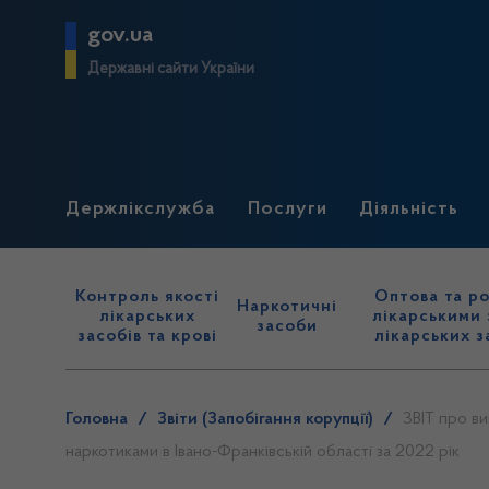
gov.ua
Державні сайти України
Держлікслужба
Послуги
Діяльність
Контроль якості
Оптова та ро
Наркотичні
лікарських
лікарськими 
засоби
засобів та крові
лікарських з
Головна
/
Звіти (Запобігання корупції)
/
ЗВІТ про ви
наркотиками в Івано-Франківській області за 2022 рік