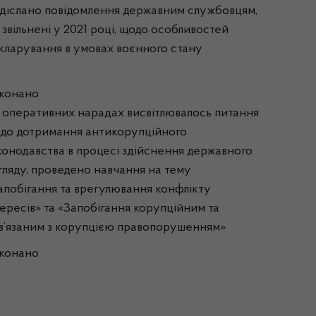
діслано повідомлення державним службовцям,
і звільнені у 2021 році, щодо особливостей
кларування в умовах воєнного стану
конано
 оперативних нарадах висвітлювалось питання
до дотримання антикорупційного
конодавства в процесі здійснення державного
гляду, проведено навчання на тему
апобігання та врегулювання конфлікту
тересів» та «Запобігання корупційним та
в’язаним з корупцією правопорушенням»
конано