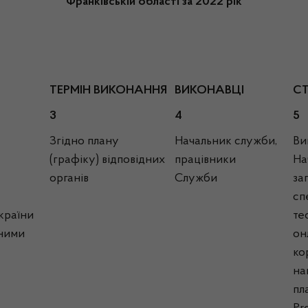
Франківській області за 2022 рік
ТЕРМІН ВИКОНАННЯ
ВИКОНАВЦІ
С
3
4
5
Згідно плану
Начальник служби,
Ви
(графіку) відповідних
працівники
На
органів
Служби
за
сп
країни
те
ьними
он
ко
на
пл