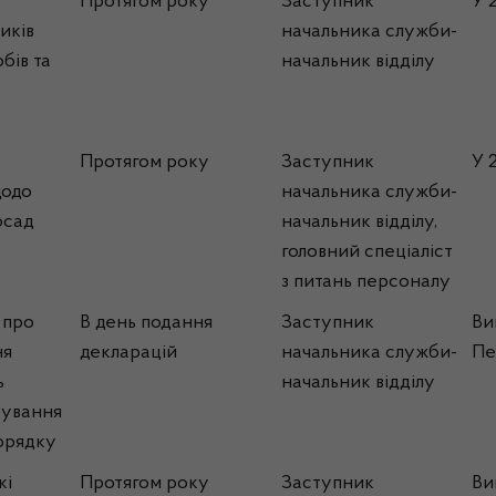
Протягом року
Заступник
У 
иків
начальника служби-
бів та
начальник відділу
Протягом року
Заступник
У 
щодо
начальника служби-
осад
начальник відділу,
головний спеціаліст
з питань персоналу
 про
В день подання
Заступник
Ви
ня
декларацій
начальника служби-
Пе
ь
начальник відділу
рування
орядку
кі
Протягом року
Заступник
Ви