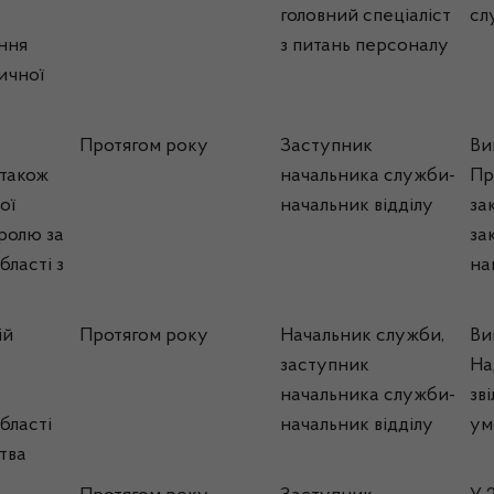
головний спеціаліст
сл
ння
з питань персоналу
ичної
Протягом року
Заступник
Ви
 також
начальника служби-
Пр
ої
начальник відділу
за
тролю за
за
бласті з
на
ій
Протягом року
Начальник служби,
Ви
заступник
На
начальника служби-
зв
бласті
начальник відділу
ум
тва