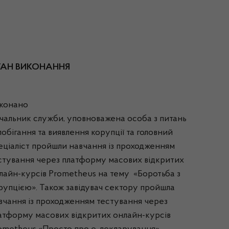
ТАН ВИКОНАННЯ
конано
чальник служби, уповноважена особа з питань
побігання та виявлення корупції та головний
еціаліст пройшли навчання із проходженням
стування через платформу масових відкритих
лайн-курсів Prometheus на тему «Боротьба з
рупцією». Також завідувач сектору пройшла
вчання із проходженням тестування через
атформу масових відкритих онлайн-курсів