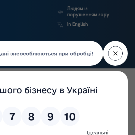
Людям із
порушенням зору
In English
Пошук
рес-центр
Контакти
Антикорупційний
ьких
Ринковий
Державні
портал
а
нагляд
реєстри
Держлікслужби
ержавній службі з лікарських засобів та контролю за