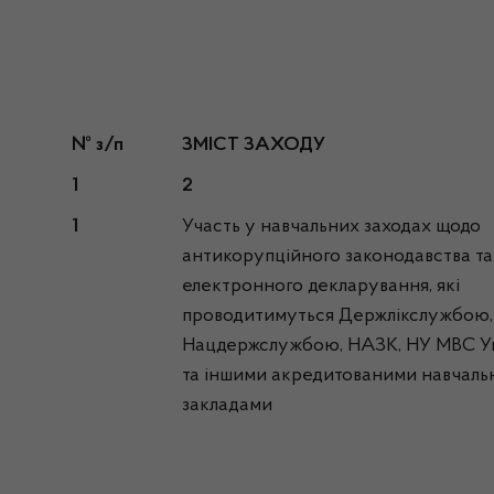
№ з/п
ЗМІСТ ЗАХОДУ
1
2
1
Участь у навчальних заходах щодо
антикорупційного законодавства та
електронного декларування, які
проводитимуться Держлікслужбою,
Нацдержслужбою, НАЗК, НУ МВС У
та іншими акредитованими навчал
закладами