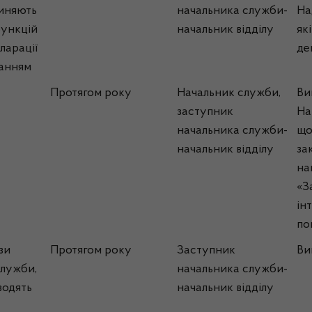
пиняють
начальника служби-
На
функцій
начальник відділу
як
ларації
де
данням
Протягом року
Начальник служби,
Ви
заступник
На
начальника служби-
що
начальник відділу
за
на
«З
ін
по
зи
Протягом року
Заступник
Ви
Служби,
начальника служби-
водять
начальник відділу