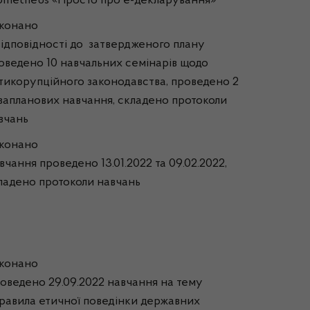
ometheus «Просто про е-декларування»
конано
відповідності до затвердженого плану
оведено 10 навчальних семінарів щодо
тикорупційного законодавства, проведено 2
запланових навчання, складено протоколи
вчань
конано
вчання проведено 13.01.2022 та 09.02.2022,
ладено протоколи навчань
конано
оведено 29.09.2022 навчання на тему
равила етичної поведінки державних