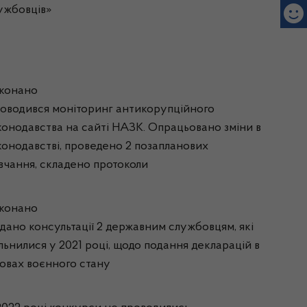
ужбовців»
конано
оводився моніторинг антикорупційного
конодавства на сайті НАЗК. Опрацьовано зміни в
конодавстві, проведено 2 позапланових
вчання, складено протоколи
конано
дано консультації 2 державним службовцям, які
ільнилися у 2021 році, щодо подання декларацій в
овах воєнного стану