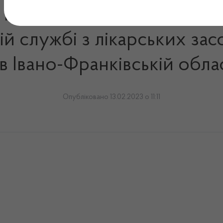
 плану заходів щодо запоб
ій службі з лікарських зас
 Івано-Франківській облас
Опубліковано 13.02.2023 о 11:11