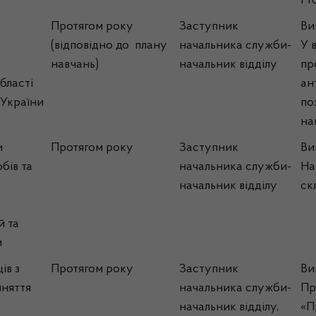
Pr
Протягом року
Заступник
Ви
(відповідно до плану
начальника служби-
У 
навчань)
начальник відділу
пр
бласті
ан
 України
по
на
и
Протягом року
Заступник
Ви
бів та
начальника служби-
На
начальник відділу
ск
й та
м
ів з
Протягом року
Заступник
Ви
няття
начальника служби-
Пр
начальник відділу,
«П