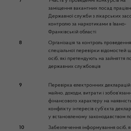
7
Участь у проведенні конкурсів на
заміщення вакантних посад працівн
Державної служби з лікарських засо
контролю за наркотиками в Івано-
Франківській області
8
Організація та контроль проведення
спеціальної перевірки відомостей 
осіб, які претендують на зайняття п
державних службовців
9
Перевірка електронних декларацій
майно, доходи, витрати і зобов’язан
фінансового характеру на наявніст
конфлікту інтересів суб’єкта декла
у встановленому законодавством п
10
Забезпечення інформування осіб, я