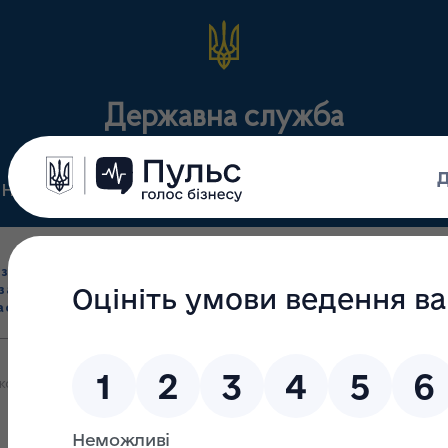
Державна служба
Нормативні документи
Для громадськості
П
Ліцензування
здрібна торгівля
Державний
виробництва лікарс
засобами, імпорт
нагляд
засобів, крові т
асобів (крім АФІ)
(контроль)
сертифікація
конання плану заходів щодо запобігання та виявлення корупції в Д