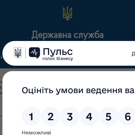
Державна служба
Нормативні документи
Для громадськості
П
Ліцензування
здрібна торгівля
Державний
виробництва лікарс
засобами, імпорт
нагляд
засобів, крові т
асобів (крім АФІ)
(контроль)
сертифікація
на довідка про роботу зі зверненнями громадян, що надійшли до
у