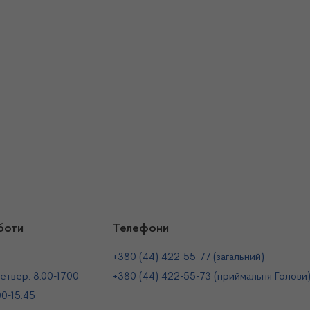
боти
Телефони
+380 (44) 422-55-77 (загальний)
етвер: 8.00-17.00
+380 (44) 422-55-73 (приймальня Голови
00-15.45