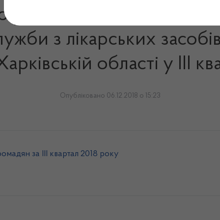
ро роботу зі зверненнями 
ужби з лікарських засобі
арківській області у ІІІ кв
Опубліковано 06.12.2018 о 15:23
мадян за ІІІ квартал 2018 року