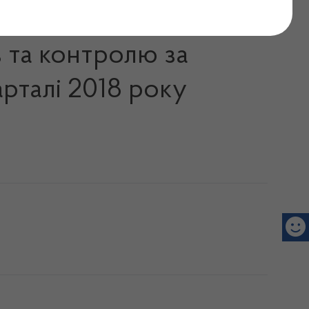
громадян, що надійшли
в та контролю за
арталі 2018 року