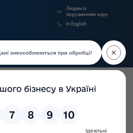
Людям із
порушенням зору
In English
Пошук
рес-центр
Контакти
Антикорупційний
ьких
Ринковий
Державні
портал
а
нагляд
реєстри
Держлікслужби
 Державної служби з лікарських засобів та контролю за