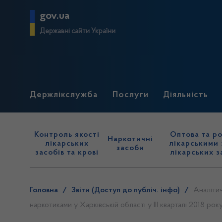
gov.ua
Державні сайти України
Держлікслужба
Послуги
Діяльність
Контроль якості
Оптова та ро
Наркотичні
лікарських
лікарськими 
засоби
засобів та крові
лікарських з
Головна
/
Звіти (Доступ до публіч. інфо)
/
Аналітич
наркотиками у Харківській області у ІІІ кварталі 2018 рок