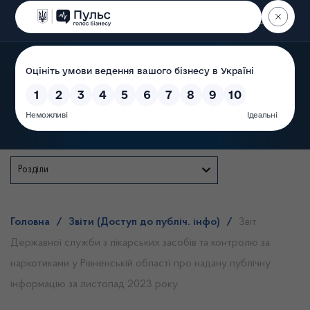
Пошук
Державна служба
Розділи
Головна
/
Звіти (Доступ до публіч. інфо)
/
Звіт
Державної служби з лікарських засобів та контролю за
наркотиками у Рівненській області про надану публічну
інформацію за листопад 2023 року