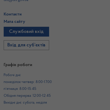
dls@dls.gov.ua
Контакти
Мапа сайту
Службовий вхід
Вхід для суб’єктів
Графік роботи
Робочі дні:
понеділок-четвер: 8.00-17.00
п’ятниця: 8.00-15.45
Обідня перерва: 12.00-12.45
Вихідні дні: субота, неділя