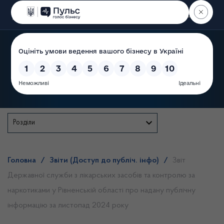
Пошук
Державна служба
Розділи
Головна
/
Звіти (Доступ до публіч. інфо)
/
Звіт
Державної служби з лікарських засобів та контролю за
наркотиками у Рівненській області про надану публічну
інформацію за листопад 2024 року