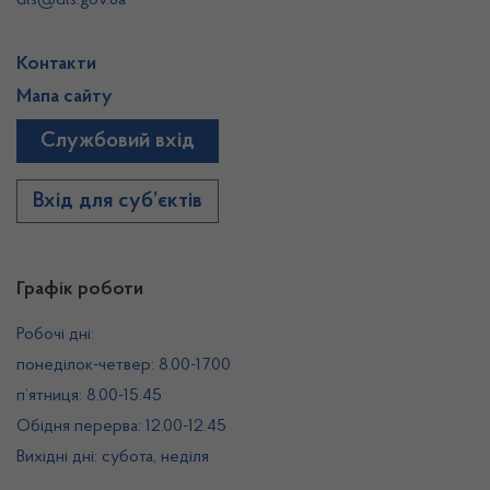
dls@dls.gov.ua
Контакти
Мапа сайту
Службовий вхід
Вхід для суб’єктів
Графік роботи
Робочі дні:
понеділок-четвер: 8.00-17.00
п’ятниця: 8.00-15.45
Обідня перерва: 12.00-12.45
Вихідні дні: субота, неділя