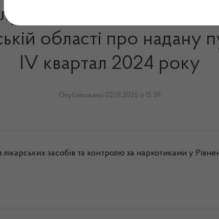
служби з лікарських засобі
ькій області про надану 
IV квартал 2024 року
Опубліковано 02.01.2025 о 15:39
 лікарських засобів та контролю за наркотиками у Рівне