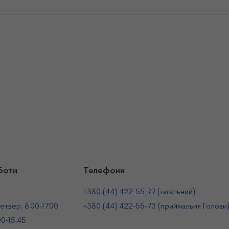
боти
Телефони
+380 (44) 422-55-77 (загальний)
етвер: 8.00-17.00
+380 (44) 422-55-73 (приймальня Голови
00-15.45