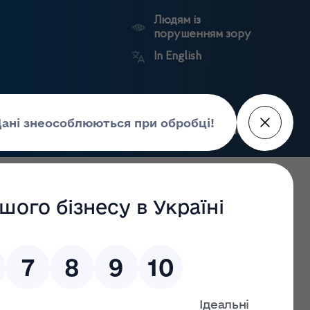
Людям із
порушенням зору
In English
Пошук
рес-центр
Контакти
Антикорупційний
ьких
Ринковий
Державні
портал
а
нагляд
реєстри
Держлікслужби
 Рівненській області про надану публічну інформацію за