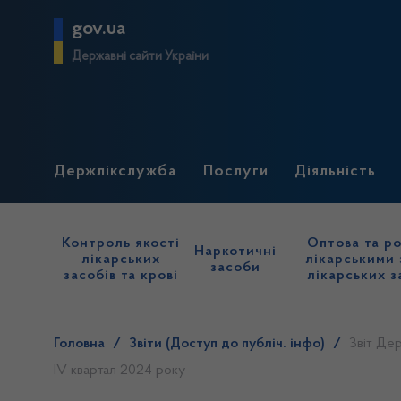
gov.ua
Державні сайти України
Держлікслужба
Послуги
Діяльність
Контроль якості
Оптова та ро
Наркотичні
лікарських
лікарськими 
засоби
засобів та крові
лікарських з
Головна
/
Звіти (Доступ до публіч. інфо)
/
Звіт Дер
IV квартал 2024 року