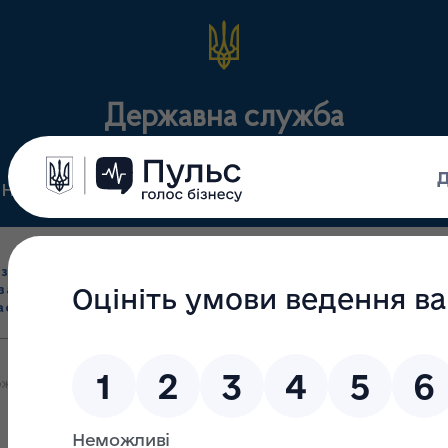
Державна служба
Нормативні документи
Для громадськості
П
Ліцензування
здрібна торгівля
Державний
виробництва лікарс
засобами, імпорт
нагляд
засобів, крові т
асобів (крім АФІ)
(контроль)
сертифікація
жавної служби з лікарських засобів та контролю за наркотиками у