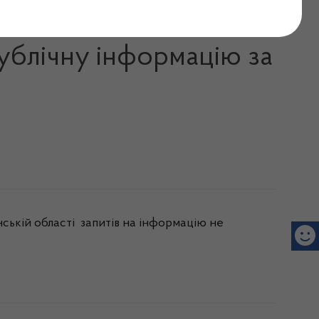
в та контролю за
публічну інформацію за
нській області запитів на інформацію не