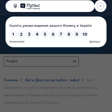
Пошук
Державна служба
Розділи
Головна
/
Звіти (Доступ до публіч. інфо)
/
Звіт
Державної служби з лікарських засобів та контролю за
наркотиками у Рівненській області про надану публічну
інформацію за січень 2025 року