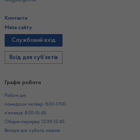
dls@dls.gov.ua
Контакти
Мапа сайту
Службовий вхід
Вхід для суб’єктів
Графік роботи
Робочі дні:
понеділок-четвер: 8.00-17.00
п’ятниця: 8.00-15.45
Обідня перерва: 12.00-12.45
Вихідні дні: субота, неділя