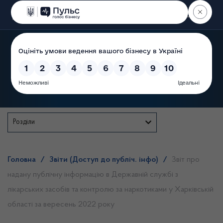
Пошук
Державна служба
Розділи
Головна
/
Звіти (Доступ до публіч. інфо)
/
Звіт про
надану публічну інформацію в Державній службі з
лікарських засобів та контролю за наркотиками у Харківській
області за вересень 2022 року