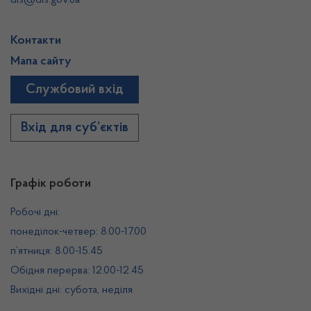
dls@dls.gov.ua
Контакти
Мапа сайту
Службовий вхід
Вхід для суб’єктів
Графік роботи
Робочі дні:
понеділок-четвер: 8.00-17.00
п’ятниця: 8.00-15.45
Обідня перерва: 12.00-12.45
Вихідні дні: субота, неділя