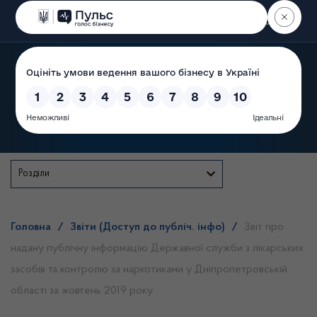
Пошук
Державна служба
Розділи
Головна
/
Звіти (Доступ до публіч. інфо)
/
Звіт про
надану публічну інформацію Державної служби з лікарських
засобів та контролю за наркотиками у Дніпропетровській
області за жовтень 2019 року