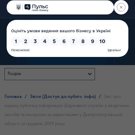
Пошук
Державна служба
Розділи
Головна
/
Звіти (Доступ до публіч. інфо)
/
Звіт про
надану публічну інформацію Державної служби з лікарських
засобів та контролю за наркотиками у Дніпропетровській
області за грудень 2019 року