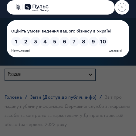
Пошук
Державна служба
Розділи
Головна
/
Звіти (Доступ до публіч. інфо)
/
Звіт про
надану публічну інформацію Державної служби з лікарських
засобів та контролю за наркотиками у Дніпропетровській
області за червень 2022 року