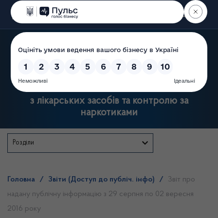
Пошук
Державна служба України
з лікарських засобів та контролю за
наркотиками
Розділи
Головна
/
Звіти (Доступ до публіч. інфо)
/
Звіт про
надану публічну інформацію з 29 серпня по 02 вересня
2016 року