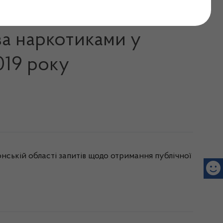
дійшла до Державної
за наркотиками у
019 року
нській області запитів щодо отримання публічної