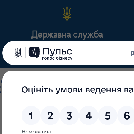
Державна служба
Нормативні документи
Для громадськості
П
Ліцензування
здрібна торгівля
Державний
виробництва лікарс
засобами, імпорт
нагляд
засобів, крові т
асобів (крім АФІ)
(контроль)
сертифікація
 надану публічну інформацію, що надійшла до Державної служби з