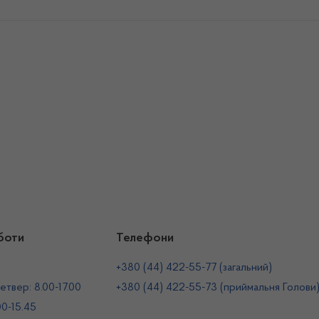
боти
Телефони
+380 (44) 422-55-77 (загальний)
етвер: 8.00-17.00
+380 (44) 422-55-73 (приймальня Голови
00-15.45