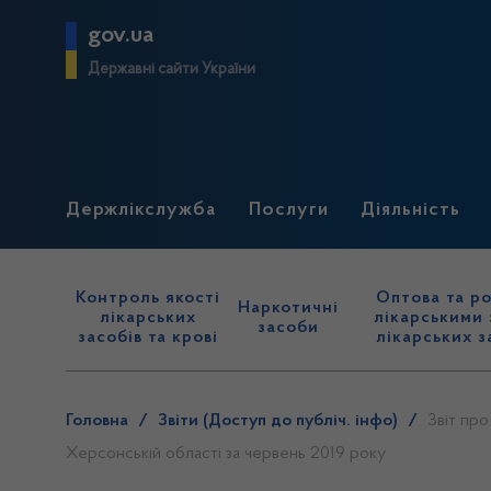
gov.ua
Державні сайти України
Держлікслужба
Послуги
Діяльність
Контроль якості
Оптова та ро
Наркотичні
лікарських
лікарськими 
засоби
засобів та крові
лікарських з
Головна
/
Звіти (Доступ до публіч. інфо)
/
Звіт про
Херсонській області за червень 2019 року