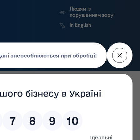
Людям із
порушенням зору
In English
Пошук
рес-центр
Контакти
Антикорупційний
ьких
Ринковий
Державні
портал
а
нагляд
реєстри
Держлікслужби
 лікарських засобів та контролю за наркотиками у