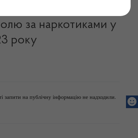
ю, що надійшли до
ролю за наркотиками у
23 року
ті запити на публічну інформацію не надходили.