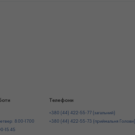
боти
Телефони
+380 (44) 422-55-77 (загальний)
етвер: 8.00-17.00
+380 (44) 422-55-73 (приймальня Голови
00-15.45