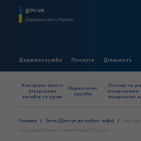
gov.ua
Державні сайти України
Держлікслужба
Послуги
Діяльність
Контроль якості
Оптова та ро
Наркотичні
лікарських
лікарськими 
засоби
засобів та крові
лікарських з
Головна
/
Звіти (Доступ до публіч. інфо)
/
Звіт про
у Сумській області у листопаді 2023 року