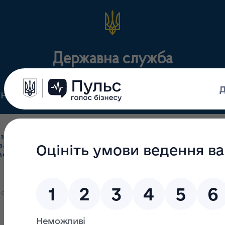
Державна служба
Нормативні документи
Для громадськості
П
Ліцензування
здрібна торгівля
Державний
виробництва лікарс
засобами, імпорт
нагляд
засобів, крові т
асобів (крім АФІ)
(контроль)
сертифікація
 опрацювання запитів на інформацію, що надійшли до Державної с