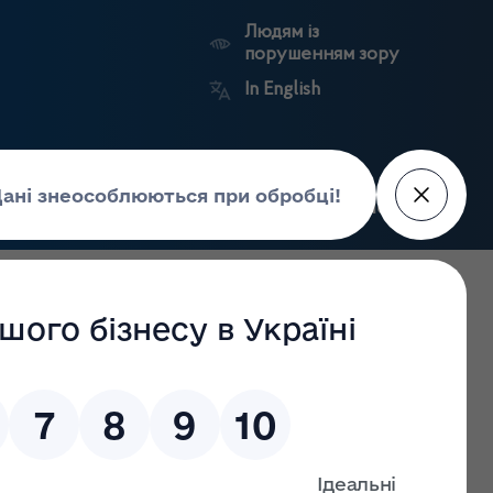
Людям із
порушенням зору
In English
Пошук
рес-центр
Контакти
Антикорупційний
ьких
Ринковий
Державні
портал
а
нагляд
реєстри
Держлікслужби
лужби з лікарських засобів та контролю за наркотиками