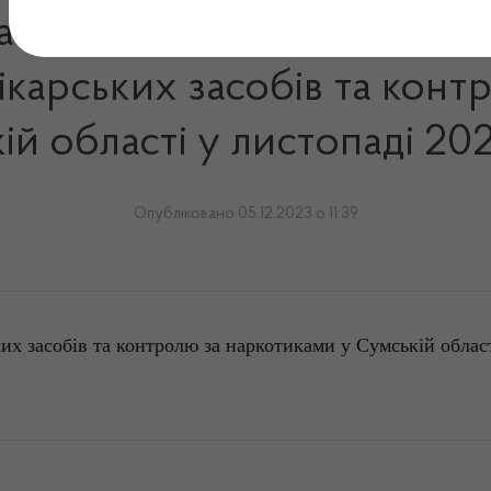
ання запитів на інформаці
ікарських засобів та конт
ій області у листопаді 20
Опубліковано 05.12.2023 о 11:39
ких засобів та контролю за наркотиками у Сумській облас