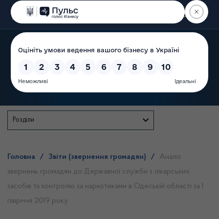
Пошук
Державна служба
Розділи
Головна
/
Звіти (звернення громадян)
/
Аналіз
звернень громадян до Державної служби з лікарських
засобів та контролю за наркотиками в Одеській області за І
півріччя 2019 року