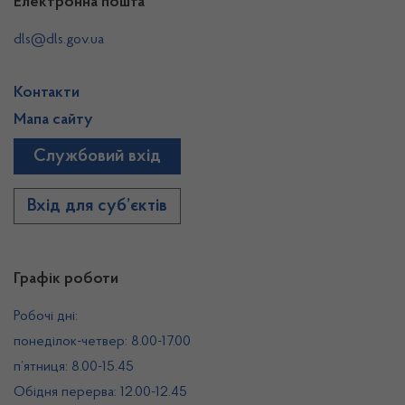
Електронна пошта
dls@dls.gov.ua
Контакти
Мапа сайту
Службовий вхід
Вхід для суб’єктів
Графік роботи
Робочі дні:
понеділок-четвер: 8.00-17.00
п’ятниця: 8.00-15.45
Обідня перерва: 12.00-12.45